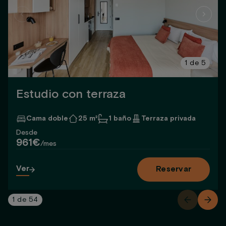
1
de
5
Estudio con terraza
Cama doble
25 m²
1 baño
Terraza privada
Desde
961€
/mes
Ver
Reservar
1
de
54