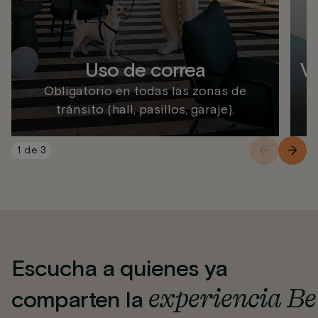
Uso de correa
Va
Obligatorio en todas las zonas de
tránsito (hall, pasillos, garaje).
1
de
3
Escucha a quienes ya
experiencia Be
comparten la