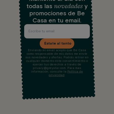
novedades
todas las
y
promociones de Be
Casa en tu email.
Estate al tanto
Enviando mi email acepto que Be Casa
como responsable de mis datos me envíe
sus novedades y ofertas. Podrás retirar en
cualquier momento este consentimiento o
ejercer tus derechos a través de
privacy@greystar.com. Para mas
información, consulte la
Política de
privacidad
.