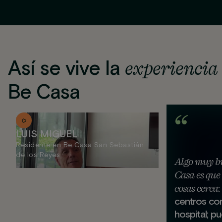
Así se vive la
experiencia
Be Casa
LUIS MIGUEL
Residente en Be Casa San Sebastián
de los Reyes
Algo muy b
Casa es que 
cosas cerca
:
centros com
hospital; pu