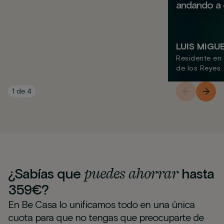
andando a c
LUIS MIGU
Residente en
de los Reyes
1
de
4
puedes
ahorrar
¿Sabías que
hasta
359€?
En Be Casa lo unificamos todo en una única
cuota para que no tengas que preocuparte de