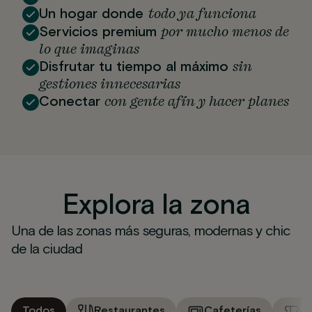
todo ya funciona
Un hogar donde
por mucho menos de
Servicios premium
lo que imaginas
sin
Disfrutar tu tiempo al máximo
gestiones innecesarias
con gente afín y hacer planes
Conectar
Explora la zona
Una de las zonas más seguras, modernas y chic
de la ciudad
Todos
Restaurantes
Cafeterías
M