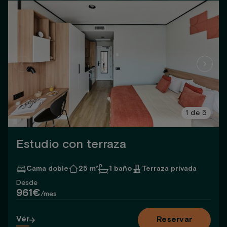
1
de
5
Estudio con terraza
Cama doble
25 m²
1 baño
Terraza privada
Desde
961€
/mes
Ver
Reservar