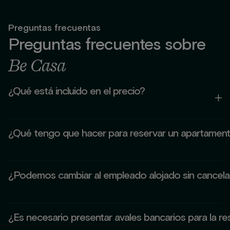
Preguntas frecuentas
Preguntas frecuentes sobre
Be Casa
¿Qué está incluido en el precio?
Tu estancia incluye:
¿Qué tengo que hacer para reservar un apartamen
Suministros (electricidad, agua y gas) y gastos de
comunidad
Selecciona el apartamento que mejor encaje contigo y
Wifi
¿Podemos cambiar al empleado alojado sin cancelar
comienza el proceso de reserva en el que te pediremos
Limpieza
una serie de datos y la documentación necesaria.
Acceso a zonas comunes, eventos y actividades
Sí. Contempla el cambio de ocupante con un breve trámite
Equipo de recepción 24h
¿Es necesario presentar avales bancarios para la re
administrativo sin penalización, siempre que se mantengan
Servicios de paquetería