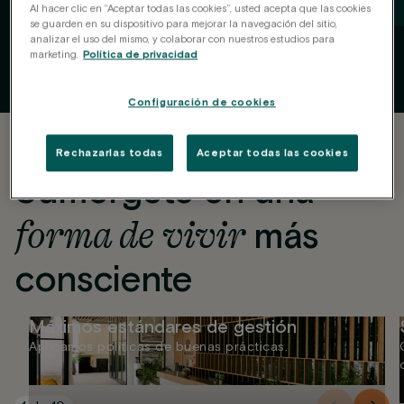
Al hacer clic en “Aceptar todas las cookies”, usted acepta que las cookies
se guarden en su dispositivo para mejorar la navegación del sitio,
1
de
9
analizar el uso del mismo, y colaborar con nuestros estudios para
marketing.
Política de privacidad
Configuración de cookies
Rechazarlas todas
Aceptar todas las cookies
Sumérgete en una
forma de vivir
más
consciente
Máximos estándares de gestión
Aplicamos políticas de buenas prácticas.