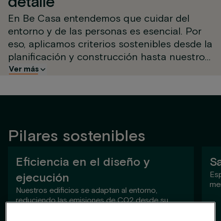
detalle
En Be Casa entendemos que cuidar del
entorno y de las personas es esencial. Por
eso, aplicamos criterios sostenibles desde la
planificación y construcción hasta nuestros
servicios diarios. Un compromiso que nos
Ver más
ha permitido obtener la certificación
BREEAM® ‘Very Good’ en todos nuestros
edificios. Por ello, cada uno de nuestros
espacios está diseñado para reducir el
Pilares sostenibles
consumo de agua, energía, materiales y
huella de carbono.
Eficiencia en el diseño y
Sa
Esp
ejecución
men
Nuestros edificios se adaptan al entorno,
reduciendo las emisiones de CO2 desde su
diseño.