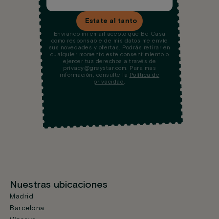
Estate al tanto
Enviando mi email acepto que Be Casa
como responsable de mis datos me envíe
sus novedades y ofertas. Podrás retirar en
cualquier momento este consentimiento o
ejercer tus derechos a través de
privacy@greystar.com. Para mas
información, consulte la
Política de
privacidad
.
Nuestras ubicaciones
Madrid
Barcelona