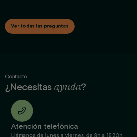
las condiciones del contrato corporativo. Nuestro equipo
Servicio de mantenimiento
coordina el relevo de llaves digitales y la actualización de
No. Las empresas firmantes pueden acceder al modelo de
datos al instante.
facturación corporativa sin aval bancario, sustituyendo el
Ver todas las preguntas
depósito por un contrato marco y validación de solvencia.
Reducimos la fricción para equipos de finanzas y compras.
Contacto
ayuda
¿Necesitas
?
Atención telefónica
Llámanos de lunes a viernes, de 9h a 18:30h,