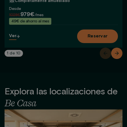
Completamente amueblado
Desde
979€
1028€
/mes
49€ de ahorro al mes
Ver
Reservar
1
de
10
Explora las localizaciones de
Be Casa