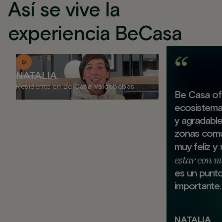
Así se vive la
experiencia BeCasa
NATALIA
Residente en Be Casa Valdebebas
Be Casa of
ecosistem
y agradabl
zonas comu
muy feliz y
estar con m
es un punt
importante.
NATALIA