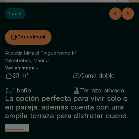
1 de 5
Tour virtual
Avenida Manuel Fraga Iribarne 141,
Valdebebas, Madrid
Ver en mapa
23 m²
Cama doble
1 baño
Terraza privada
La opción perfecta para vivir solo o
en pareja, además cuenta con una
amplia terraza para disfrutar cuando
quieras. Con capacidad para hasta 2
Ver más
personas, contarás con un espacio