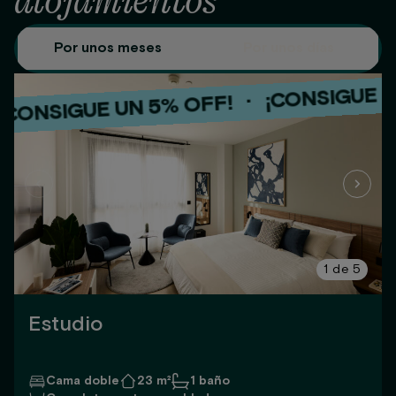
alojamientos
Por unos meses
Por unos días
¡CONSIGUE UN 5% 
·
IGUE UN 5% OFF!
¡CONSI
·
¡CONSIGUE UN 5% OFF!
1
de
5
Estudio
Cama doble
23 m²
1 baño