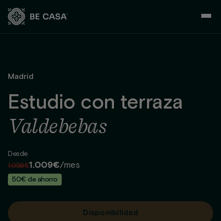
Saltar
al
contenido
Madrid
Estudio con terraza
Valdebebas
Desde
1.009€
/mes
1.059€
50€ de ahorro
Disponibilidad