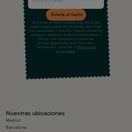
Estate al tanto
Enviando mi email acepto que Be Casa
como responsable de mis datos me envíe
sus novedades y ofertas. Podrás retirar en
cualquier momento este consentimiento o
ejercer tus derechos a través de
privacy@greystar.com. Para mas
información, consulte la
Política de
privacidad
.
Nuestras ubicaciones
Madrid
Barcelona