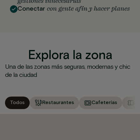
gestiones innecesarias
con gente afín y hacer planes
Conectar
Explora la zona
Una de las zonas más seguras, modernas y chic
de la ciudad
Todos
Restaurantes
Cafeterías
M