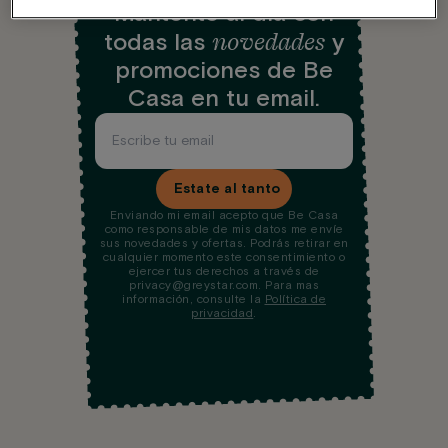
Mantente al día con
novedades
todas las
y
promociones de Be
Casa en tu email.
Estate al tanto
Enviando mi email acepto que Be Casa
como responsable de mis datos me envíe
sus novedades y ofertas. Podrás retirar en
cualquier momento este consentimiento o
ejercer tus derechos a través de
privacy@greystar.com. Para mas
información, consulte la
Política de
privacidad
.