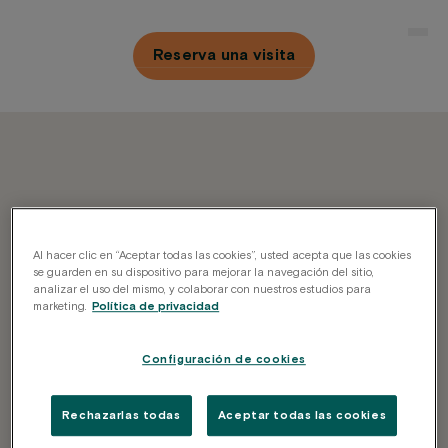
Saltar
al
Reserva una visita
contenido
Al hacer clic en “Aceptar todas las cookies”, usted acepta que las cookies
se guarden en su dispositivo para mejorar la navegación del sitio,
analizar el uso del mismo, y colaborar con nuestros estudios para
marketing.
Política de privacidad
Configuración de cookies
Rechazarlas todas
Aceptar todas las cookies
Newsletter
Recibe Nuestra