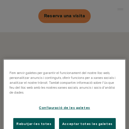
Skip
to
Reserva una visita
content
Fem servir galetes per garantir el funcionament del nostre lloc web,
personalitzar anuncis i continguts, oferir funcions per a xarxes socials i
analitzar el nostre trànsit. També compartim informació sobre l'ús que
feu del lloc web amb les nostres xarxes socials, anuncis i socis d'anàlisi
de dades.
Configuració de les galetes
Newsletter
Rebutjar-les totes
Acceptar totes les galetes
Rep la nostra