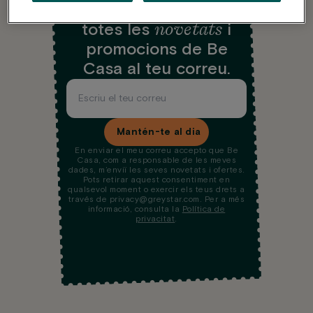
Mantén-te al dia amb
novetats
totes les
i
promocions de Be
Casa al teu correu.
Mantén-te al dia
En enviar el meu correu accepto que Be
Casa, com a responsable de les meves
dades, m’enviï les seves novetats i ofertes.
Pots retirar aquest consentiment en
qualsevol moment o exercir els teus drets a
través de privacy@greystar.com. Per a més
informació, consulta la
Política de
privacitat
.