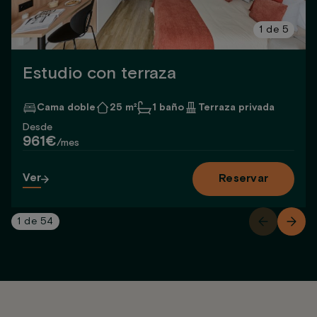
1
de
5
Estudio con terraza
Cama doble
25 m²
1 baño
Terraza privada
Desde
961€
/mes
Ver
Reservar
1
de
54