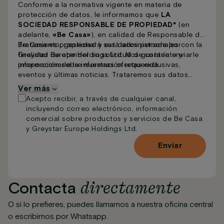
Conforme a la normativa vigente en materia de
protección de datos, le informamos que
LA
SOCIEDAD RESPONSABLE DE PROPIEDAD*
(en
adelante,
«Be Casa»
), en calidad de Responsable del
Tratamiento, gestionará sus datos personales con la
Be Casa es propiedad y está administrada por
finalidad de atender su solicitud de contacto y
Greystar Europe Holdings Ltd. Nos gustaría enviarle
proporcionarle la información requerida.
información sobre nuestras ofertas exclusivas,
eventos y últimas noticias. Trataremos sus datos
personales con el máximo cuidado y de acuerdo con
Ver más
nuestra
Política de Privacidad
. Puede actualizar sus
Acepto recibir, a través de cualquier canal,
preferencias o darse de baja de nuestras
incluyendo correo electrónico, información
comunicaciones en cualquier momento. Indíquenos a
comercial sobre productos y servicios de Be Casa
continuación las formas en las que preferiría recibir
y Greystar Europe Holdings Ltd.
nuestras comunicaciones.
Enviar
directamente
Contacta
O si lo prefieres, puedes llamarnos a nuestra oficina central
o escribirnos por Whatsapp.