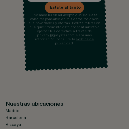
Estate al tanto
Enviando mi email acepto que Be Casa
como responsable de mis datos me envíe
sus novedades y ofertas. Podrás retirar en
cualquier momento este consentimiento o
ejercer tus derechos a través de
privacy@greystar.com. Para mas
información, consulte la
Política de
privacidad
.
Nuestras ubicaciones
Madrid
Barcelona
Vizcaya