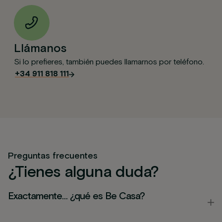
Llámanos
Si lo prefieres, también puedes llamarnos por teléfono.
+34 911 818 111
Formulario enviado
correctamente
Preguntas frecuentes
.
¿Tienes alguna duda?
enviando
Nos pondremos en contacto contigo lo antes
posible. Revisa tu buzón de SPAM. ¡Gracias!
Exactamente… ¿qué es
Be Casa
?
Continuar