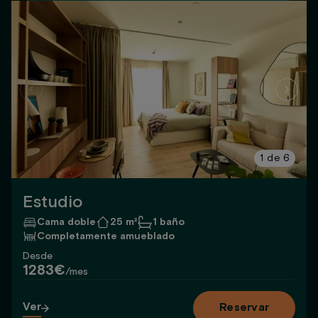
1
de
6
Estudio
Cama doble
25 m²
1 baño
Completamente amueblado
Desde
1283€
/mes
Ver
Reservar