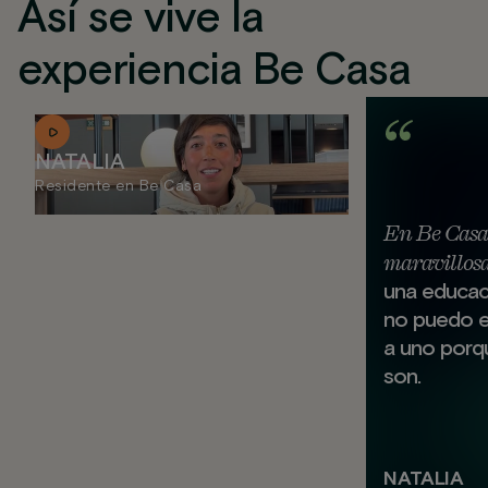
Así se vive la
experiencia Be Casa
NATALIA
Residente en Be Casa
En Be Casa
maravillos
una educaci
no puedo e
a uno porq
son.
NATALIA