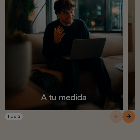
A tu medida
1
de
3