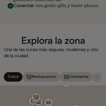
con gente afín y hacer planes
Conectar
Explora la zona
Una de las zonas más seguras, modernas y chic
de la ciudad
Todos
Restaurantes
Cafeterías
M