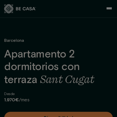
Saltar
al
contenido
Barcelona
Apartamento 2
dormitorios con
Sant Cugat
terraza
Desde
1.970€
/mes