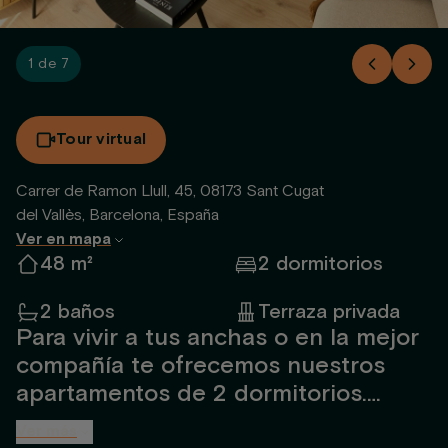
1 de 7
Tour virtual
Carrer de Ramon Llull, 45, 08173 Sant Cugat
del Vallès, Barcelona, España
Ver en mapa
48 m²
2 dormitorios
2 baños
Terraza privada
Para vivir a tus anchas o en la mejor
compañía te ofrecemos nuestros
apartamentos de 2 dormitorios.
Contarás con 2 habitaciones cada
Ver más