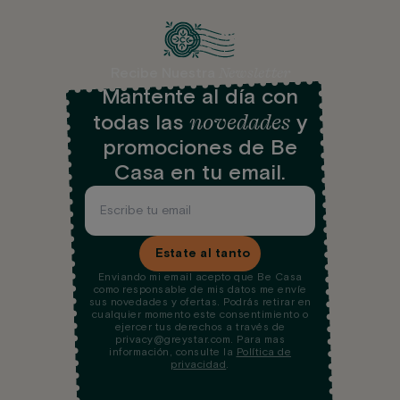
Newsletter
Recibe Nuestra
Mantente al día con
novedades
todas las
y
promociones de Be
Casa en tu email.
Estate al tanto
Enviando mi email acepto que Be Casa
como responsable de mis datos me envíe
sus novedades y ofertas. Podrás retirar en
cualquier momento este consentimiento o
ejercer tus derechos a través de
privacy@greystar.com. Para mas
información, consulte la
Política de
privacidad
.