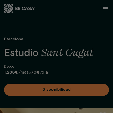
Saltar
al
contenido
Barcelona
Sant Cugat
Estudio
Desde
1.283€
/mes
75€
/día
o
Disponibilidad