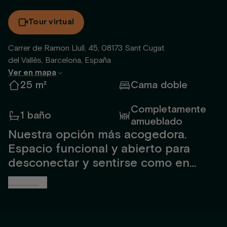
Tour virtual
Carrer de Ramon Llull, 45, 08173 Sant Cugat
del Vallès, Barcelona, España
Ver en mapa
25 m²
Cama doble
Completamente
1 baño
amueblado
Nuestra opción más acogedora.
Espacio funcional y abierto para
desconectar y sentirse como en
casa. Para hasta 2 personas,
Ver más
totalmente amueblado y diseñado
por interioristas. Incluye baño amplio
con ducha, cocina abierta, TV, cama