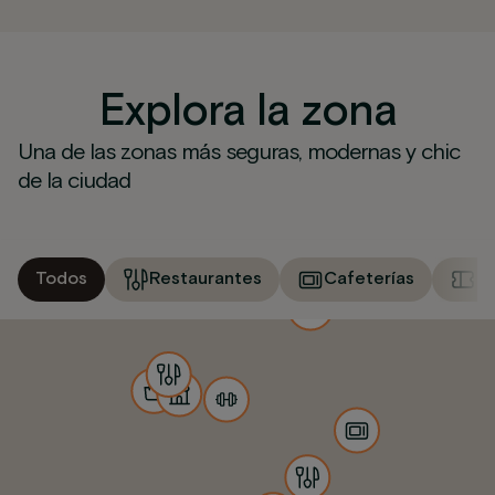
Explora la zona
Una de las zonas más seguras, modernas y chic
de la ciudad
Todos
Restaurantes
Cafeterías
M