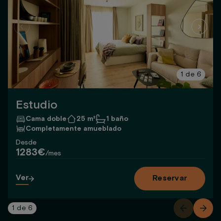
1
de
6
Estudio
Cama doble
25 m²
1 baño
Completamente amueblado
Desde
1283€
/mes
Ver
Reservar
1
de
6