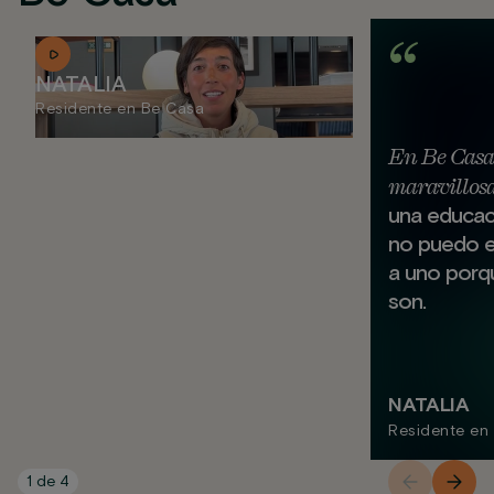
NATALIA
Residente en Be Casa
En Be Casa
maravillos
una educaci
no puedo e
a uno porq
son.
NATALIA
Residente en
1
de
4