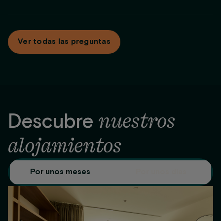
tu reserva. Este importe se reembolsará una vez finalizada
Servicio de mantenimiento
la estancia, siempre que el apartamento se entregue en el
En
Be Casa
adaptamos los pagos a tus necesidades. En
mismo estado que se entregó.
estancias superiores a 2 meses, ofrecemos diferentes
Ver todas las preguntas
modalidades de pago: mensual, pago total de forma
anticipada o pago anticipado de los 2 primeros meses.
nuestros
Descubre
alojamientos
Por unos meses
Por unos días