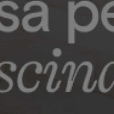
ahorrar
¿Sabías que puedes
hasta 294€?
En Be Casa lo unificamos todo en una única
cuota para que no tengas que preocuparte de
nada. Nosotros lo gestionamos, tú lo disfrutas.
Alquiler tradicional
Hotel
Alquiler vacacional
Alquiler
tradicional
Alquiler
700€
Suministros
100€/mes