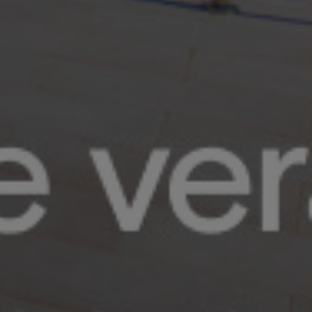
Zonas comunes
Servicios incluidos
Salas de
coworking
Gimnasio
Azotea y
barbacoas
Piscina
Zonas
exteriores
Social Club
Cafetería