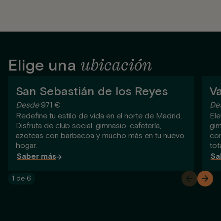
ubicación
Elige una
San Sebastián de los Reyes
V
Desde
971 €
De
Redefine tu estilo de vida en el norte de Madrid.
Ele
Disfruta de club social, gimnasio, cafetería,
gim
azoteas con barbacoa y mucho más en tu nuevo
com
hogar.
tota
Saber más
Sa
1
de
6