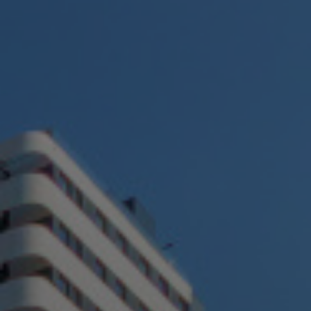
Encuentra tu match ideal
tiempo
Quédate el
que necesites,
con todas las
comodidades
de un hotel,
y la intimidad de
propio hogar.
tu