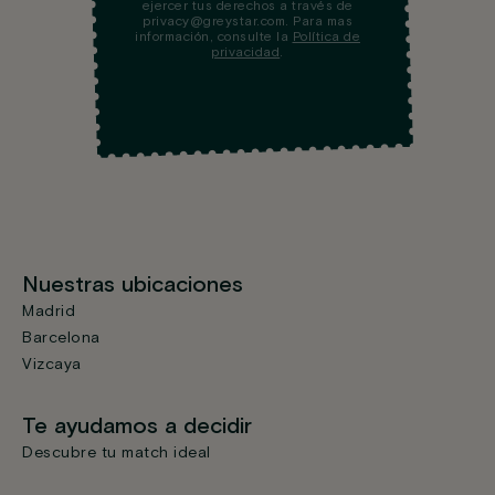
ejercer tus derechos a través de
privacy@greystar.com. Para mas
información, consulte la
Política de
privacidad
.
Nuestras ubicaciones
Madrid
Barcelona
Vizcaya
Te ayudamos a decidir
Descubre tu match ideal