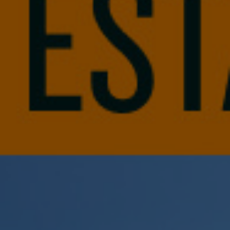
Live
Flexible
sin
Una vida sin prisas, sin ataduras y
complicaciones
. Llegar, instalarte y
empezar a disfrutar de tu nuevo
hogar.
a encontrar
¿No te decides? Te ayudamos
tu
match ideal