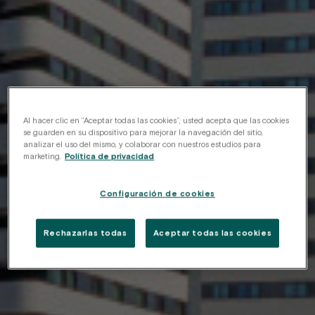
incluidos
Alojamientos listos para entrar a vivir
Edificios 100% pet-friendly
Zonas comunes premium siempre a tu
disposición
Al hacer clic en “Aceptar todas las cookies”, usted acepta que las cookies
¿Cómo funciona Be Casa?
se guarden en su dispositivo para mejorar la navegación del sitio,
analizar el uso del mismo, y colaborar con nuestros estudios para
Lo que dicen quienes ya viven aquí
marketing.
Política de privacidad
¿Cuánto me ahorro y qué ventajas tengo?
Configuración de cookies
Rechazarlas todas
Aceptar todas las cookies
estancias
Tipos de
Por unos meses
Por unos días