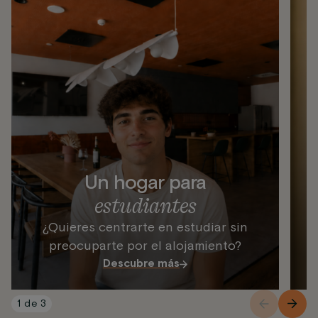
Un hogar para
estudiantes
¿Quieres centrarte en estudiar sin
e
preocuparte por el alojamiento?
Descubre más
1
de
3