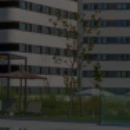
Alcobendas
Barakaldo
Rivas
San Sebastián 
1
de
5
Estudio con terraza
Cama doble
25 m²
1 baño
Terraza privada
Desde
961€
/mes