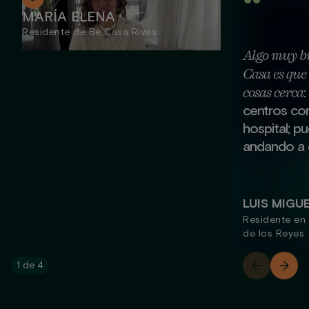
MARÍA ELENA
Residente de Be Casa Rivas
Algo muy b
Casa es que 
cosas cerca
:
centros com
hospital; pu
andando a c
LUIS MIGU
Residente en
de los Reyes
1
de
4