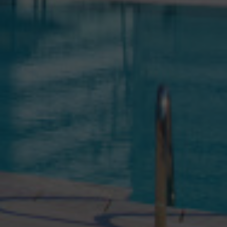
Ver
Reservar
1
de
54
incluidos
Servicios
La nueva forma de
TODO
vivir en la que
está incluido