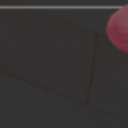
Wifi
30€/mes
Servicio limpieza
50€/mes
Coworking
150€/mes
Gimnasio
50€/mes
Parking
140€/mes
Pet Spa
30€/mes
Piscina
30€/mes
Servicio de
50€/mes
mantenimiento