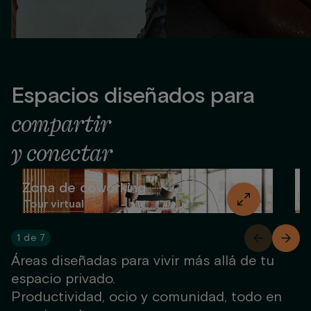
Espacios diseñados para
compartir
y conectar
Zona de coworking
So
Tour virtual
To
1
de
7
Áreas diseñadas para vivir más allá de tu
espacio privado.
Productividad, ocio y comunidad, todo en