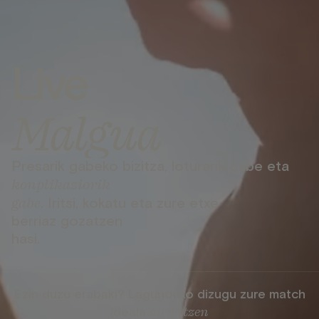
Live
Malgua
Presarik gabeko bizitza, loturarik gabe eta
konplikaziorik
gabe
. Iritsi, kokatu eta zure etxe
berriaz gozatzen
hasi.
Ezin duzu erabaki? Lagunduko dizugu zure match
aurkitzen
ideala