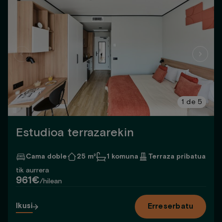
1
de
5
Estudioa terrazarekin
Cama doble
25 m²
1 komuna
Terraza pribatua
tik aurrera
961€
/hilean
Ikusi
Erreserbatu