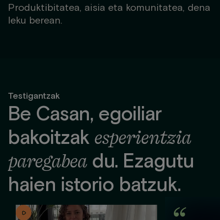
Produktibitatea, aisia eta komunitatea, dena
leku berean.
Testigantzak
Be Casan, egoiliar
bakoitzak
esperientzia
paregabea
du. Ezagutu
haien istorio batzuk.