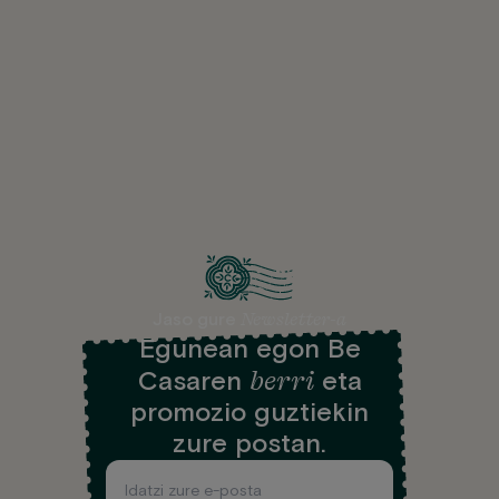
Newsletter-a
Jaso gure
Egunean egon Be
berri
Casaren
eta
promozio guztiekin
zure postan.