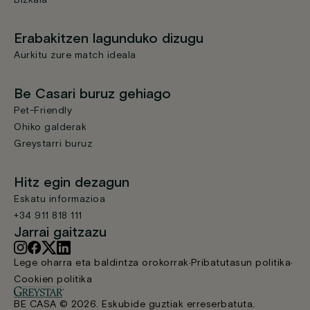
Bizkaia
Erabakitzen lagunduko dizugu
Aurkitu zure match ideala
Be Casari buruz gehiago
Pet-Friendly
Ohiko galderak
Greystarri buruz
Hitz egin dezagun
Eskatu informazioa
+34 911 818 111
Jarrai gaitzazu
Lege oharra eta baldintza orokorrak
Pribatutasun politika
Cookien politika
BE CASA © 2026. Eskubide guztiak erreserbatuta.