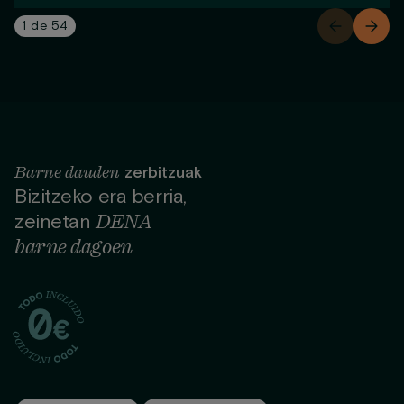
1
de
54
Barne dauden
zerbitzuak
Bizitzeko era berria,
DENA
zeinetan
barne dagoen