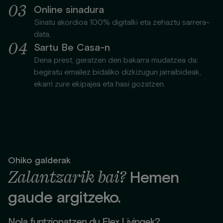
0
3
Online sinadura
Sinatu akordioa 100% digitalki eta zehaztu sarrera-
data.
0
4
Sartu Be Casa-n
Dena prest, geratzen den bakarra mudatzea da:
begiratu emailez bidaliko dizkizugun jarraibideak,
ekarri zure ekipajea eta hasi gozatzen.
Ohiko galderak
Zalantzarik bai?
Hemen
gaude argitzeko.
Nola funtzionatzen du Flex Livingek?