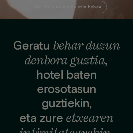
Aurkitu zure match ezin hobea
behar duzun
Geratu
denbora guztia,
hotel baten
erosotasun
guztiekin,
etxearen
eta zure
intimitatearekin.