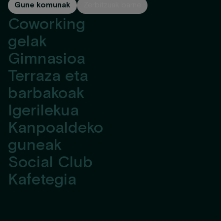
Gune komunak
Zerbitzuak barne
Coworking
gelak
Gimnasioa
Terraza eta
barbakoak
Igerilekua
Kanpoaldeko
guneak
Social Club
Kafetegia