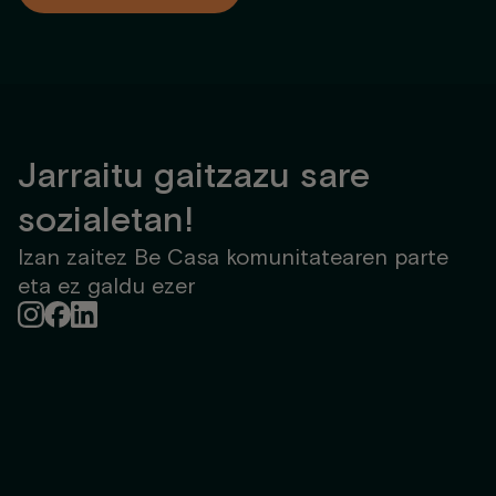
aurretik edo lehen 2 hilabeteen aurretiazko ordainketa.
Jarraitu gaitzazu sare
sozialetan!
Izan zaitez Be Casa komunitatearen parte
eta ez galdu ezer