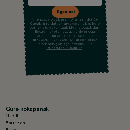
Egon adi
Nire posta bidaltzean, onartzen dut Be
Casak, nire datuen arduradun gisa, bere
berriak eta eskaintzak bidal diezazkidan.
Edozein unetan ezeztatu dezakezu
adostasuna edo eskubideak balia
ditzakezu privacy@greystar.com bidez.
Informazio gehiago lortzeko, ikus
Pribatutasun politika
.
Gure kokapenak
Madril
Bartzelona