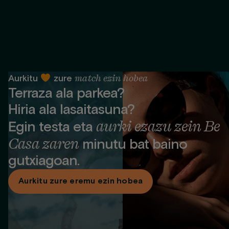
match ezin hobea
Aurkitu
zure
Terraza ala parkea?
Hiria ala lasaitasuna?
aurki ezazu zein Be
Egin testa eta
Casa zaren
minutu bat baino
gutxiagoan.
Aurkitu zure eremu ezin hobea
®