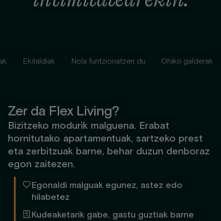
ak
Ekitaldiak
Nola funtzionatzen du
Ohiko galderak
Zer da Flex Living?
Bizitzeko modurik malguena. Erabat
hornitutako apartamentuak, sartzeko prest
eta zerbitzuak barne, behar duzun denboraz
egon zaitezen.
Egonaldi malguak egunez, astez edo
hilabetez
Kudeaketarik gabe, gastu guztiak barne