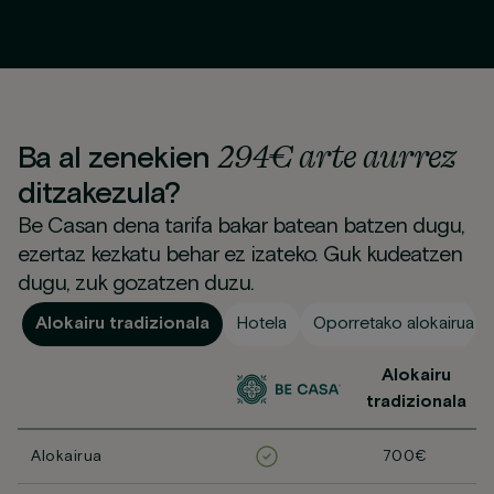
294€ arte aurrez
Ba al zenekien
ditzakezula?
Be Casan dena tarifa bakar batean batzen dugu,
ezertaz kezkatu behar ez izateko. Guk kudeatzen
dugu, zuk gozatzen duzu.
Alokairu tradizionala
Hotela
Oporretako alokairua
Alokairu
tradizionala
Alokairua
700€