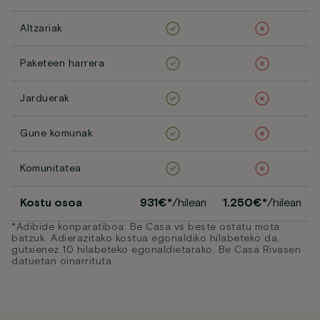
Altzariak
Paketeen harrera
Jarduerak
Gune komunak
Komunitatea
Kostu osoa
931€*
/hilean
1.250€*
/hilean
*Adibide konparatiboa: Be Casa vs beste ostatu mota
batzuk. Adierazitako kostua egonaldiko hilabeteko da,
gutxienez 10 hilabeteko egonaldietarako, Be Casa Rivasen
datuetan oinarrituta.