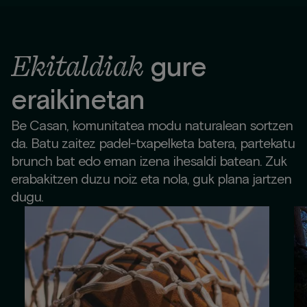
Ekitaldiak
gure
eraikinetan
Be Casan, komunitatea modu naturalean sortzen
da. Batu zaitez padel-txapelketa batera, partekatu
brunch bat edo eman izena ihesaldi batean. Zuk
erabakitzen duzu noiz eta nola, guk plana jartzen
dugu.