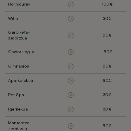
Hornidurak
100€
Wifia
30€
Garbiketa-
50€
zerbitzua
Coworking-a
150€
Gimnasioa
50€
Aparkalekua
60€
Pet Spa
30€
Igerilekua
30€
Mantentze-
50€
zerbitzua