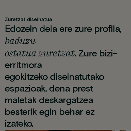
Zuretzat diseinatua
Edozein dela ere zure profila,
baduzu
ostatua zuretzat
. Zure bizi-
erritmora
egokitzeko diseinatutako
espazioak, dena prest
maletak deskargatzea
besterik egin behar ez
izateko.