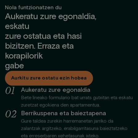
Nola funtzionatzen du
Aukeratu zure egonaldia,
eskatu
zure ostatua eta hasi
bizitzen. Erraza eta
korapilorik
gabe
Aurkitu zure ostatu ezin hobea
0
1
Aukeratu zure egonaldia
Bete lineako formulario bat urrats gutxitan eta eskatu
zuretzat egokiena den apartamentua.
0
2
Berrikuspena eta baieztapena
Gure taldea zurekin harremanetan jarriko da
zalantzak argitzeko, erabilgarritasuna baieztatzeko
eta erreserbaren xehetasunak ixteko.