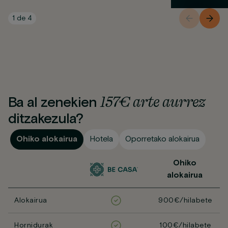
1
de
4
157€ arte aurrez
Ba al zenekien
ditzakezula?
Ohiko alokairua
Hotela
Oporretako alokairua
Ohiko
alokairua
Alokairua
900€/hilabete
Hornidurak
100€/hilabete