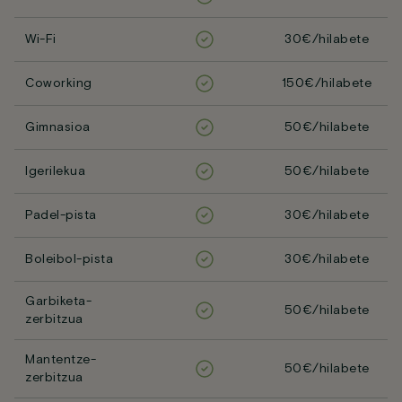
Wi-Fi
30€/hilabete
Coworking
150€/hilabete
Gimnasioa
50€/hilabete
Igerilekua
50€/hilabete
Padel-pista
30€/hilabete
Boleibol-pista
30€/hilabete
Garbiketa-
50€/hilabete
zerbitzua
Mantentze-
50€/hilabete
zerbitzua