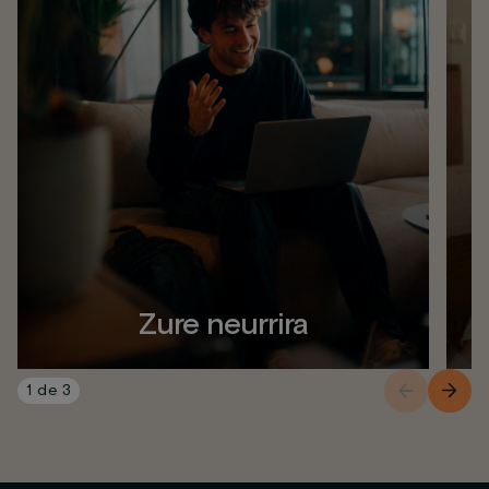
Zure neurrira
1
de
3