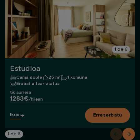
1
de
6
Estudioa
Cama doble
25 m²
1 komuna
Erabat altzariztatua
tik aurrera
1283€
/hilean
Ikusi
Erreserbatu
1
de
6