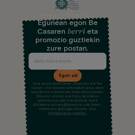
Newsletter-a
Jaso gure
Egunean egon Be
berri
Casaren
eta
promozio guztiekin
zure postan.
Egon adi
Nire posta bidaltzean, onartzen dut Be
Casak, nire datuen arduradun gisa, bere
berriak eta eskaintzak bidal diezazkidan.
Edozein unetan ezeztatu dezakezu
adostasuna edo eskubideak balia
ditzakezu privacy@greystar.com bidez.
Informazio gehiago lortzeko, ikus
Pribatutasun politika
.