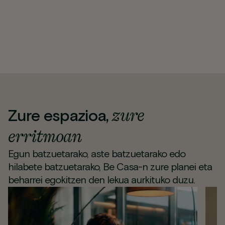
zure
Zure espazioa,
erritmoan
Egun batzuetarako, aste batzuetarako edo
hilabete batzuetarako, Be Casa-n zure planei eta
beharrei egokitzen den lekua aurkituko duzu.