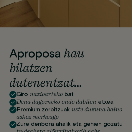
hau
Aproposa
bilatzen
dutenentzat…
nazioarteko
Giro
bat
Dena dagoeneko ondo dabilen
etxea
uste duzuna baino
Premium zerbitzuak
askoz merkeago
Zure denbora ahalik eta gehien gozatu
kudeaketa alferrikakorik gabe