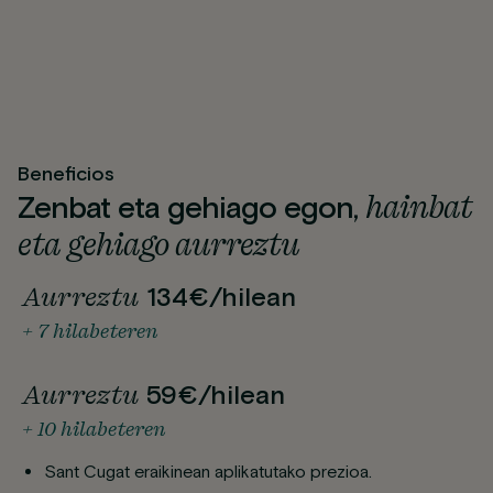
Beneficios
hainbat
Zenbat eta gehiago egon,
eta gehiago aurreztu
Aurreztu
134€/hilean
+ 7 hilabeteren
Aurreztu
59€/hilean
+ 10 hilabeteren
Sant Cugat eraikinean aplikatutako prezioa.