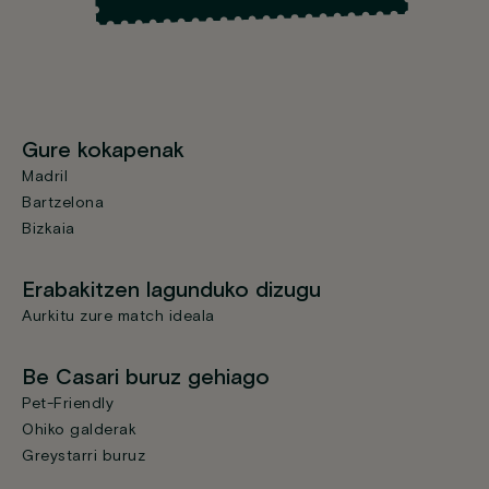
Gure kokapenak
Madril
Bartzelona
Bizkaia
Erabakitzen lagunduko dizugu
Aurkitu zure match ideala
Be Casari buruz gehiago
Pet-Friendly
Ohiko galderak
Greystarri buruz