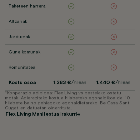
Paketeen harrera
Altzariak
Jarduerak
Gune komunak
Komunitatea
Kostu osoa
1.283 €
/hilean
1.440 €
/hilean
*Konparazio adibidea: Flex Living vs bestelako ostatu
motak. Adierazitako kostua hilabeteko egonaldikoa da, 10
hilabete baino gehiagoko egonaldietarako, Be Casa Sant
Cugat-en datuetan oinarrituta.
Flex Living Manifestua irakurri