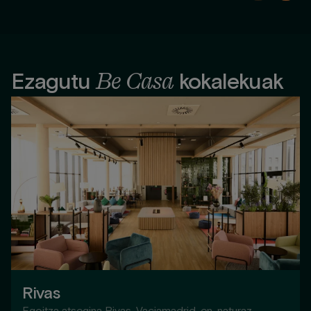
Be Casa
Ezagutu
kokalekuak
Rivas