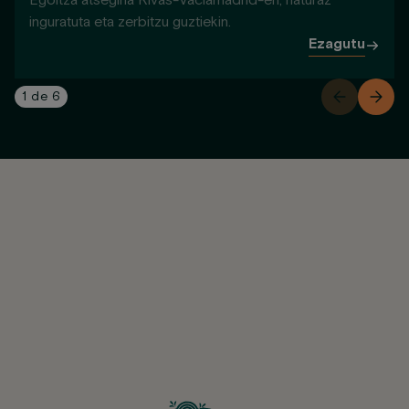
Egoitza atsegina Rivas-Vaciamadrid-en, naturaz
inguratuta eta zerbitzu guztiekin.
Ezagutu
1
de
6