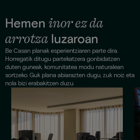
inor ez da
Hemen
arrotza
luzaroan
Be Casan planak esperientziaren parte dira.
Horregatik ditugu partekatzera gonbidatzen
duten guneak, komunitatea modu naturalean
sortzeko. Guk plana abiarazten dugu, zuk noiz eta
nola bizi erabakitzen duzu.