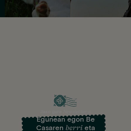
Newsletter-a
Jaso gure
Egunean egon Be
berri
Casaren
eta