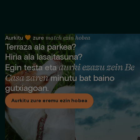
match ezin hobea
Aurkitu
zure
Terraza ala parkea?
Hiria ala lasaitasuna?
aurki ezazu zein Be
Egin testa eta
Casa zaren
minutu bat baino
gutxiagoan.
Aurkitu zure eremu ezin hobea