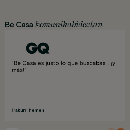
komunikabideetan
Be Casa
“Be Casa es justo lo que buscabas… ¡y
más!”
Irakurri hemen