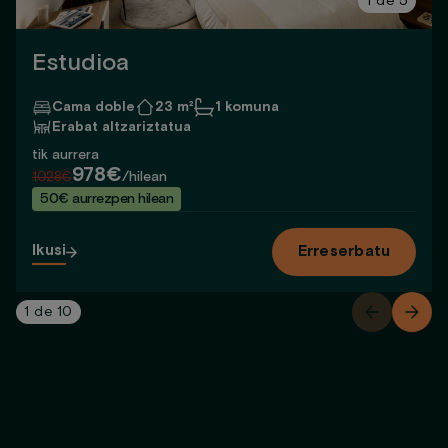
1
de
5
Estudioa
Cama doble
23 m²
1 komuna
Erabat altzariztatua
tik aurrera
978€
1028€
/hilean
50€ aurrezpen hilean
Ikusi
Erreserbatu
1
de
10