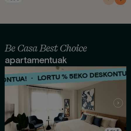
Be Casa Best Choice
apartamentuak
·
LORTU % 5EKO DESKONTUA!
·
NTUA!
LORTU % 5EKO DESKON