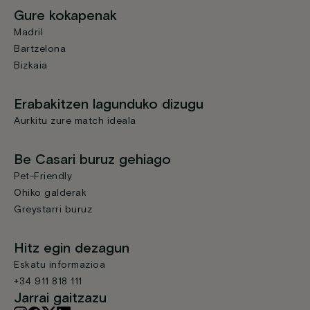
Gure kokapenak
Madril
Bartzelona
Bizkaia
Erabakitzen lagunduko dizugu
Aurkitu zure match ideala
Be Casari buruz gehiago
Pet-Friendly
Ohiko galderak
Greystarri buruz
Hitz egin dezagun
Eskatu informazioa
+34 911 818 111
Jarrai gaitzazu