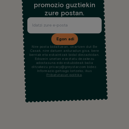
promozio guztiekin
zure postan.
Egon adi
Nire posta bidaltzean, onartzen dut Be
Casak, nire datuen arduradun gisa, bere
berriak eta eskaintzak bidal diezazkidan.
Edozein unetan ezeztatu dezakezu
adostasuna edo eskubideak balia
ditzakezu privacy@greystar.com bidez.
Informazio gehiago lortzeko, ikus
Pribatutasun politika
.