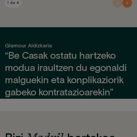
1 de 4
Glamour Aldizkaria
“Be Casak ostatu hartzeko
modua iraultzen du egonaldi
malguekin eta konplikaziorik
gabeko kontratazioarekin”