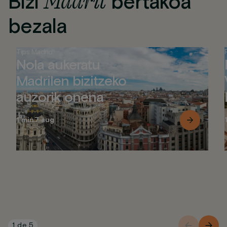
Madril
Bizi
bertakoa
bezala
Tips Madrid
Nola aukeratu
Madrilen bizitzeko
auzorik onena
1 min
7 aug
1
de
5