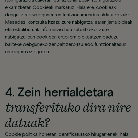
Konfigurazioa aukeran, eta azkenik Eduki Konfigurazioa
elkarrizketan Cookieak markatuz. Hala ere, cookieak
desgaitzeak webgunearen funtzionamendua aldatu dezake.
Mesedez, kontsulta itzazu zure nabigatzailearen jarraibideak
eta eskuliburuak informazio hau zabaltzeko. Zure
nabigatzailean cookieen erabilera blokeatzen baduzu,
baliteke webguneko zenbait zerbitzu edo funtzionaltasun
erabilgarri ez egotea.
4. Zein herrialdetara
transferituko dira nire
datuak?
Cookie politika honetan identifikatutako hirugarrenek, hala