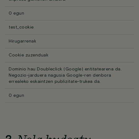
0 egun
test_cookie
Hirugarrenak
Cookie zuzenduak
Dominio hau Doubleclick (Google) entitatearena da.
Negozio-jarduera nagusia Google-ren denbora
errealeko eskaintzen publizitate-trukea da.
0 egun