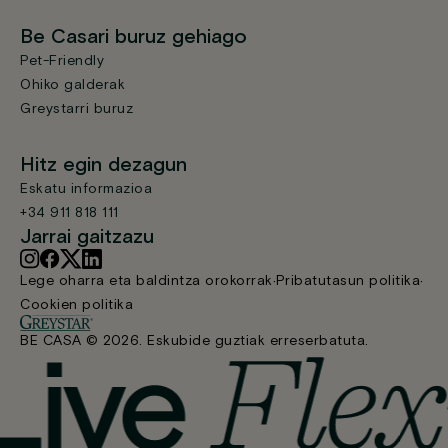
Be Casari buruz gehiago
Pet-Friendly
Ohiko galderak
Greystarri buruz
Hitz egin dezagun
Eskatu informazioa
+34 911 818 111
Jarrai gaitzazu
Lege oharra eta baldintza orokorrak
Pribatutasun politika
Cookien politika
BE CASA © 2026. Eskubide guztiak erreserbatuta.