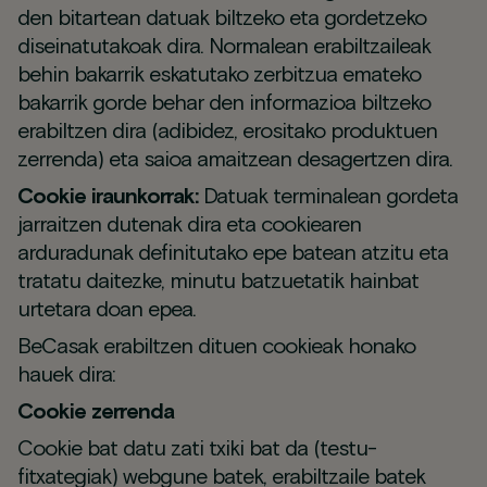
den bitartean datuak biltzeko eta gordetzeko
diseinatutakoak dira. Normalean erabiltzaileak
behin bakarrik eskatutako zerbitzua emateko
bakarrik gorde behar den informazioa biltzeko
erabiltzen dira (adibidez, erositako produktuen
zerrenda) eta saioa amaitzean desagertzen dira.
Cookie iraunkorrak:
Datuak terminalean gordeta
jarraitzen dutenak dira eta cookiearen
arduradunak definitutako epe batean atzitu eta
tratatu daitezke, minutu batzuetatik hainbat
urtetara doan epea.
BeCasak erabiltzen dituen cookieak honako
hauek dira:
Cookie zerrenda
Cookie bat datu zati txiki bat da (testu-
fitxategiak) webgune batek, erabiltzaile batek