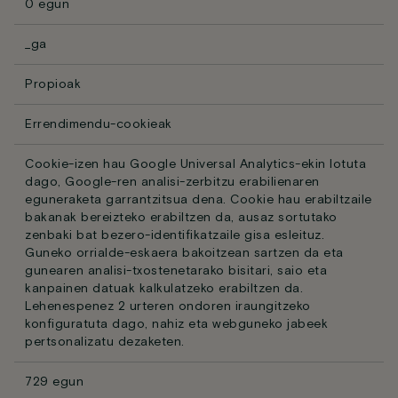
0 egun
_ga
Propioak
Errendimendu-cookieak
Cookie-izen hau Google Universal Analytics-ekin lotuta
dago, Google-ren analisi-zerbitzu erabilienaren
eguneraketa garrantzitsua dena. Cookie hau erabiltzaile
bakanak bereizteko erabiltzen da, ausaz sortutako
zenbaki bat bezero-identifikatzaile gisa esleituz.
Guneko orrialde-eskaera bakoitzean sartzen da eta
gunearen analisi-txostenetarako bisitari, saio eta
kanpainen datuak kalkulatzeko erabiltzen da.
Lehenespenez 2 urteren ondoren iraungitzeko
konfiguratuta dago, nahiz eta webguneko jabeek
pertsonalizatu dezaketen.
729 egun