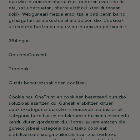
buruzko informazio-oharra ikusi ondoren ezartzen da
eta, kasu batzuetan, oharra aktiboki ixten dutenean
soilik. Webguneari mezua erabiltzaile bati behin baino
gehiagotan ez erakustea ahalbidetzen dio. Cookieak
urtebeteko bizitza du eta ez du informazio pertsonalik.
364 egun
OptanonConsent
Propioak
Guztiz beharrezkoak diren cookieak
Cookie hau OneTrust-en cookieen betetzeari buruzko
soluzioak ezartzen du. Guneak erabiltzen dituen
cookie-kategoriei buruzko informazioa eta bisitariek
kategoria bakoitzaren erabilerarako baimena eman edo
kendu duten gordetzen du. Horrek aukera ematen die
guneko jabeei kategoria bakoitzeko cookieak
erabiltzaileen nabigatzaileetan ezartzea ekiditeko,