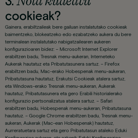
Nola kudeatu
3.
cookieak?
Gainera, erabiltzaileak bere gailuan instalatutako cookieak
baimentzeko, blokeatzeko edo ezabatzeko aukera du bere
terminalean instalatutako nabigatzailearen aukeren
konfigurazioaren bidez: – Microsoft Internet Explorer
erabiltzen badu, Tresnak menu-aukeran, Interneteko
Aukerak hautatuz eta Pribatutasunera sartuz. – Firefox
erabiltzen badu, Mac-erako Hobespenak menu-aukeran,
Pribatutasuna hautatuz, Erakutsi Cookieak atalera sartuz,
eta Windows-erako Tresnak menu-aukeran, Aukerak
hautatuz, Pribatutasunera eta gero Erabili historialerako
konfigurazio pertsonalizatua atalera sartuz. – Safari
erabiltzen badu, Hobespenak menu-aukeran, Pribatutasuna
hautatuz. – Google Chrome erabiltzen badu, Tresnak menu-
aukeran, Aukerak (Mac-ean Hobespenak) hautatuz,
Aurreratuetara sartuz eta gero Pribatutasun ataleko Eduki