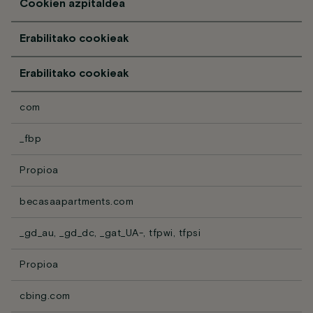
Cookien azpitaldea
Erabilitako cookieak
Erabilitako cookieak
com
_fbp
Propioa
becasaapartments.com
_gd_au, _gd_dc, _gat_UA-, tfpwi, tfpsi
Propioa
cbing.com