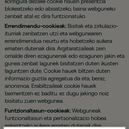
konfigura dezake cookie hauen presentzia
blokeatzeko edo abisatzeko, baina webguneko
zenbait atal ez dira funtzionatuko.
Errendimendu-cookieak:
Bisitak eta zirkulazio-
iturriak zenbatzen utzi eta webgunearen
errendimendua neurtu eta hobetzeko aukera
ematen dutenak dira. Argitaratzaileak zein
orrialde diren ezagunenak edo ezagunen jakin eta
gunea zenbat lagunek bisitatzen duten ikusten
laguntzen dute. Cookie hauek biltzen duten
informazio guztia agregatua da eta, beraz,
anonimoa. Erabiltzaileak cookie hauek
baimentzen ez baditu, ez dugu jakingo noiz
bisitatu zuen webgunea.
Funtzionaltasun-cookieak:
Webguneak
funtzionaltasun eta pertsonalizazio hobea
eskaintzeko aukera ematen dutenak dira.