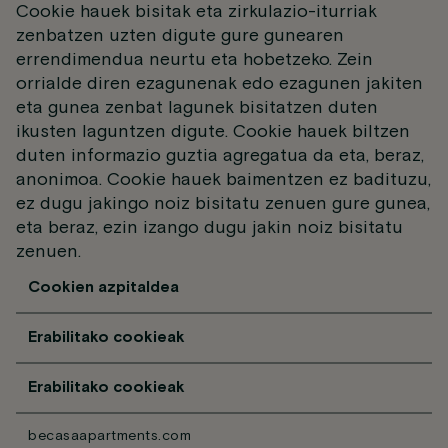
Cookie hauek bisitak eta zirkulazio-iturriak
zenbatzen uzten digute gure gunearen
errendimendua neurtu eta hobetzeko. Zein
orrialde diren ezagunenak edo ezagunen jakiten
eta gunea zenbat lagunek bisitatzen duten
ikusten laguntzen digute. Cookie hauek biltzen
duten informazio guztia agregatua da eta, beraz,
anonimoa. Cookie hauek baimentzen ez badituzu,
ez dugu jakingo noiz bisitatu zenuen gure gunea,
eta beraz, ezin izango dugu jakin noiz bisitatu
zenuen.
Cookien azpitaldea
Erabilitako cookieak
Erabilitako cookieak
becasaapartments.com