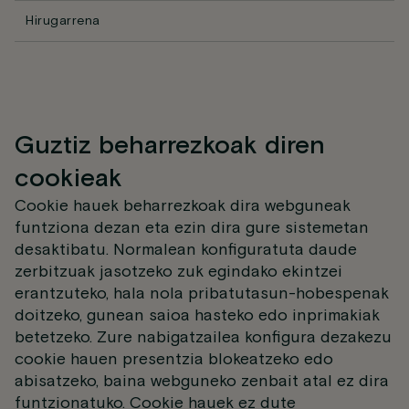
Hirugarrena
Guztiz beharrezkoak diren
cookieak
Cookie hauek beharrezkoak dira webguneak
funtziona dezan eta ezin dira gure sistemetan
desaktibatu. Normalean konfiguratuta daude
zerbitzuak jasotzeko zuk egindako ekintzei
erantzuteko, hala nola pribatutasun-hobespenak
doitzeko, gunean saioa hasteko edo inprimakiak
betetzeko. Zure nabigatzailea konfigura dezakezu
cookie hauen presentzia blokeatzeko edo
abisatzeko, baina webguneko zenbait atal ez dira
funtzionatuko. Cookie hauek ez dute