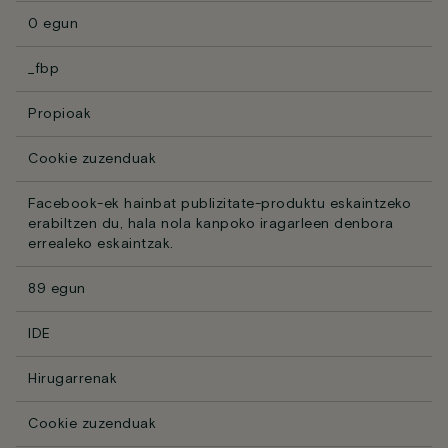
0 egun
_fbp
Propioak
Cookie zuzenduak
Facebook-ek hainbat publizitate-produktu eskaintzeko
erabiltzen du, hala nola kanpoko iragarleen denbora
errealeko eskaintzak.
89 egun
IDE
Hirugarrenak
Cookie zuzenduak