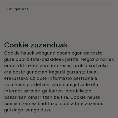
Hirugarrena
Cookie zuzenduak
Cookie hauek webgune osoan egon daitezke,
gure publizitate-bazkideek jarrita. Negozio horiek
erabil ditzakete zure interesen profila sortzeko
eta beste guneetan iragarki garrantzitsuak
erakusteko. Ez dute informazio pertsonala
zuzenean gordetzen, zure nabigatzaile eta
Internet sarbide-gailuaren identifikazio
bakarrean oinarritzen baitira. Cookie hauek
baimentzen ez badituzu, publizitate zuzendu
gutxiago izango duzu.