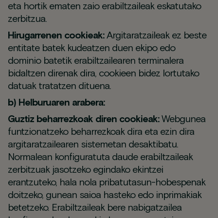
eta hortik ematen zaio erabiltzaileak eskatutako
zerbitzua.
Hirugarrenen cookieak:
Argitaratzaileak ez beste
entitate batek kudeatzen duen ekipo edo
dominio batetik erabiltzailearen terminalera
bidaltzen direnak dira, cookieen bidez lortutako
datuak tratatzen dituena.
b) Helburuaren arabera:
Guztiz beharrezkoak diren cookieak:
Webgunea
funtzionatzeko beharrezkoak dira eta ezin dira
argitaratzailearen sistemetan desaktibatu.
Normalean konfiguratuta daude erabiltzaileak
zerbitzuak jasotzeko egindako ekintzei
erantzuteko, hala nola pribatutasun-hobespenak
doitzeko, gunean saioa hasteko edo inprimakiak
betetzeko. Erabiltzaileak bere nabigatzailea