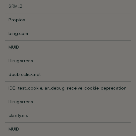
SRM_B
Propioa
bing.com
MUID
Hirugarrena
doubleclick.net
IDE, test_cookie, ar_debug, receive-cookie-deprecation
Hirugarrena
clarity.ms
MUID