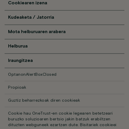
Cookiearen izena
Kudeaketa / Jatorria
Mota helburuaren arabera
Helburua
Iraungitzea
OptanonAlertBoxClosed
Propioak
Guztiz beharrezkoak diren cookieak
Cookie hau OneTrust-en cookie legearen betetzeari
buruzko soluzioaren bertsio jakin batzuk erabiltzen
dituzten webguneek ezartzen dute. Bisitariek cookieei