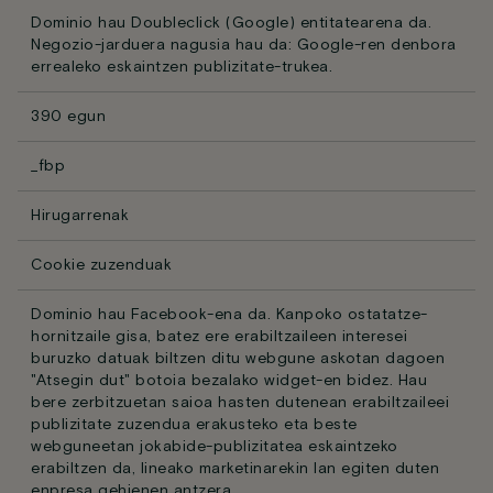
Dominio hau Doubleclick (Google) entitatearena da.
Negozio-jarduera nagusia hau da: Google-ren denbora
errealeko eskaintzen publizitate-trukea.
390 egun
_fbp
Hirugarrenak
Cookie zuzenduak
Dominio hau Facebook-ena da. Kanpoko ostatatze-
hornitzaile gisa, batez ere erabiltzaileen interesei
buruzko datuak biltzen ditu webgune askotan dagoen
"Atsegin dut" botoia bezalako widget-en bidez. Hau
bere zerbitzuetan saioa hasten dutenean erabiltzaileei
publizitate zuzendua erakusteko eta beste
webguneetan jokabide-publizitatea eskaintzeko
erabiltzen da, lineako marketinarekin lan egiten duten
enpresa gehienen antzera.