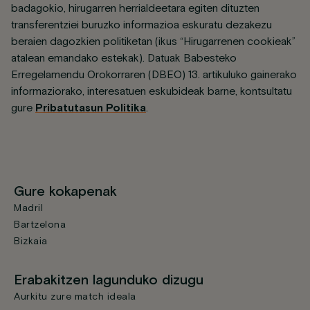
badagokio, hirugarren herrialdeetara egiten dituzten
transferentziei buruzko informazioa eskuratu dezakezu
beraien dagozkien politiketan (ikus “Hirugarrenen cookieak”
atalean emandako estekak). Datuak Babesteko
Erregelamendu Orokorraren (DBEO) 13. artikuluko gainerako
informaziorako, interesatuen eskubideak barne, kontsultatu
gure
Pribatutasun Politika
.
Gure kokapenak
Madril
Bartzelona
Bizkaia
Erabakitzen lagunduko dizugu
Aurkitu zure match ideala