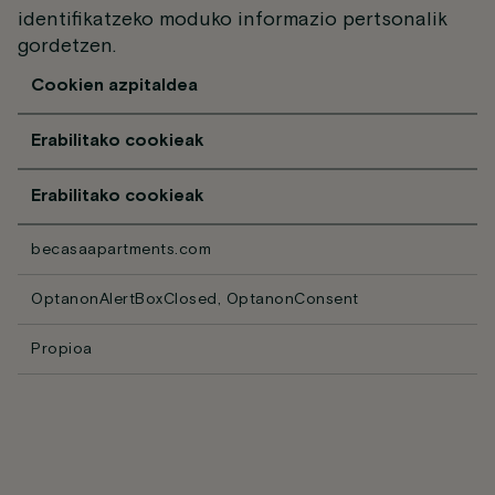
identifikatzeko moduko informazio pertsonalik
gordetzen.
Cookien azpitaldea
Erabilitako cookieak
Erabilitako cookieak
becasaapartments.com
OptanonAlertBoxClosed, OptanonConsent
Propioa