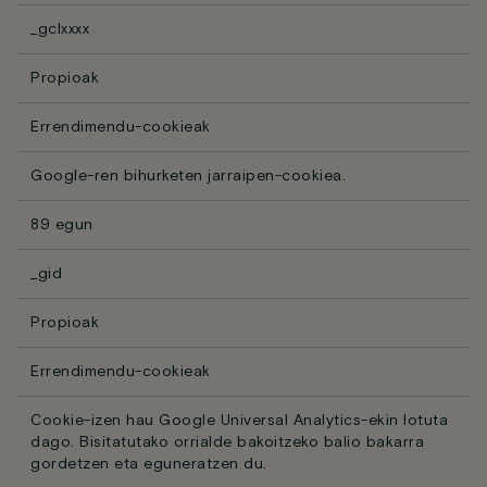
_gclxxxx
Propioak
Errendimendu-cookieak
Google-ren bihurketen jarraipen-cookiea.
89 egun
_gid
Propioak
Errendimendu-cookieak
Cookie-izen hau Google Universal Analytics-ekin lotuta
dago. Bisitatutako orrialde bakoitzeko balio bakarra
gordetzen eta eguneratzen du.