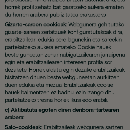
horrek profil zehatz bat garatzeko aukera ematen
du horren arabera publizitatea erakusteko.
Gizarte-sareen cookieak:
Webgunera gehitutako
gizarte-sareen zerbitzuek konfiguratutakoak dira,
erabiltzaileari edukia bere lagunekin eta sareekin
partekatzeko aukera emateko. Cookie hauek
beste guneetan zehar nabigatzailearen jarraipena
egin eta erabiltzailearen interesen profila sor
dezakete. Horrek aldatu egin dezake erabiltzaileak
bisitatzen dituen beste webguneetan aurkitzen
duen edukia eta mezua. Erabiltzaileak cookie
hauek baimentzen ez baditu, ezin izango ditu
partekatzeko tresna horiek ikusi edo erabili.
c) Aktibatuta egoten diren denbora-tartearen
arabera:
Saio-cookieak:
Erabiltzaileak webgunera sartzen