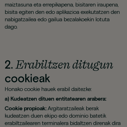
maiztasuna eta errepikapena, bisitaren iraupena,
bisita egiten den edo aplikazioa exekutatzen den
nabigatzailea edo gailua bezalakoekin lotuta
dago.
Erabiltzen ditugun
2.
cookieak
Honako cookie hauek erabil daitezke:
a) Kudeatzen dituen entitatearen arabera:
Cookie propioak:
Argitaratzaileak berak
kudeatzen duen ekipo edo dominio batetik
erabiltzailearen terminalera bidaltzen direnak dira