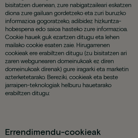
bisitatzen duenean, zure nabigatzaileari eskatzen
diona zure gailuan gordetzeko eta zuri buruzko
informazioa gogoratzeko, adibidez hizkuntza-
hobespena edo saioa hasteko zure informazioa.
Cookie hauek guk ezartzen ditugu eta lehen
mailako cookie esaten zaie. Hirugarrenen
cookieak ere erabiltzen ditugu (zu bisitatzen ari
zaren webgunearen domeinukoak ez diren
domeinukoak direnak) gure iragarki eta marketin
azterketetarako. Bereziki, cookieak eta beste
jarraipen-teknologiak helburu hauetarako
erabiltzen ditugu:
Errendimendu-cookieak