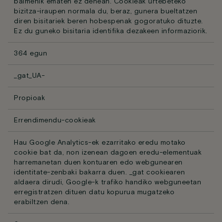
baimenik ematen ez denean. Cookieak urtebeteko
bizitza-iraupen normala du, beraz, gunera bueltatzen
diren bisitariek beren hobespenak gogoratuko dituzte.
Ez du guneko bisitaria identifika dezakeen informaziorik.
364 egun
_gat_UA-
Propioak
Errendimendu-cookieak
Hau Google Analytics-ek ezarritako eredu motako
cookie bat da, non izenean dagoen eredu-elementuak
harremanetan duen kontuaren edo webgunearen
identitate-zenbaki bakarra duen. _gat cookiearen
aldaera dirudi, Google-k trafiko handiko webguneetan
erregistratzen dituen datu kopurua mugatzeko
erabiltzen dena.