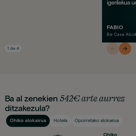
igerilekua u
FABIO
Be Casa Alco
1
de
4
542€ arte aurrez
Ba al zenekien
ditzakezula?
Ohiko alokairua
Hotela
Oporretako alokairua
Ohiko