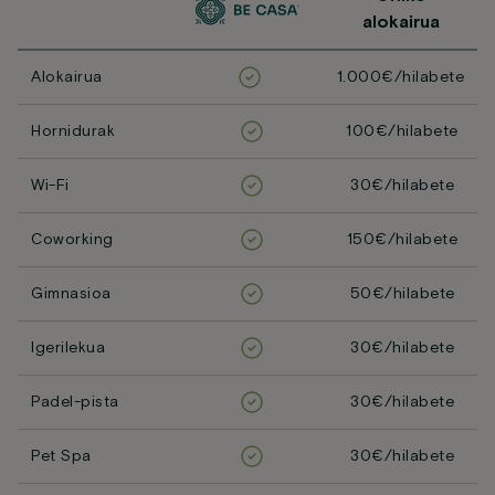
alokairua
Alokairua
1.000€/hilabete
Hornidurak
100€/hilabete
Wi-Fi
30€/hilabete
Coworking
150€/hilabete
Gimnasioa
50€/hilabete
Igerilekua
30€/hilabete
Padel-pista
30€/hilabete
Pet Spa
30€/hilabete