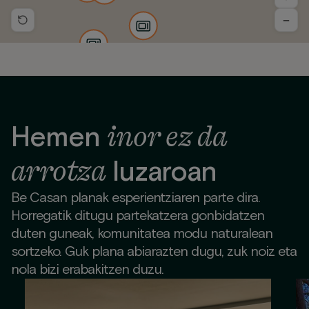
−
inor ez da
Hemen
arrotza
luzaroan
Be Casan planak esperientziaren parte dira.
Horregatik ditugu partekatzera gonbidatzen
duten guneak, komunitatea modu naturalean
sortzeko. Guk plana abiarazten dugu, zuk noiz eta
nola bizi erabakitzen duzu.