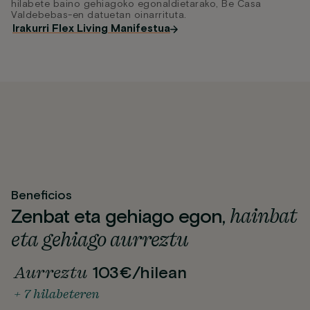
hilabete baino gehiagoko egonaldietarako, Be Casa
Valdebebas-en datuetan oinarrituta.
Irakurri Flex Living Manifestua
Beneficios
hainbat
Zenbat eta gehiago egon,
eta gehiago aurreztu
Aurreztu
103€/hilean
+ 7 hilabeteren