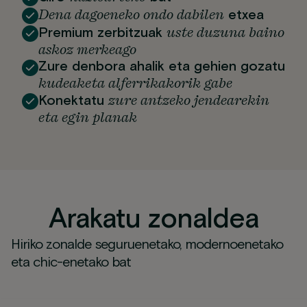
Dena dagoeneko ondo dabilen
etxea
uste duzuna baino
Premium zerbitzuak
askoz merkeago
Zure denbora ahalik eta gehien gozatu
kudeaketa alferrikakorik gabe
zure antzeko jendearekin
Konektatu
eta egin planak
Arakatu zonaldea
Hiriko zonalde seguruenetako, modernoenetako
eta chic-enetako bat