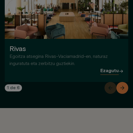
Rivas
Egoitza atsegina Rivas-Vaciamadrid-en, naturaz
inguratuta eta zerbitzu guztiekin.
Ezagutu
1
de
6