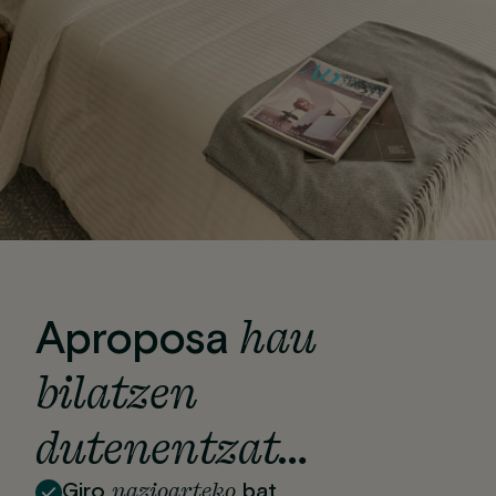
hau
Aproposa
bilatzen
dutenentzat…
nazioarteko
Giro
bat