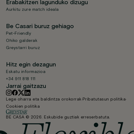
Erabakitzen lagunduko dizugu
Aurkitu zure match ideala
Be Casari buruz gehiago
Pet-Friendly
Ohiko galderak
Greystarri buruz
Hitz egin dezagun
Eskatu informazioa
+34 911 818 111
Jarrai gaitzazu
Lege oharra eta baldintza orokorrak
Pribatutasun politika
Cookien politika
BE CASA © 2026. Eskubide guztiak erreserbatuta.