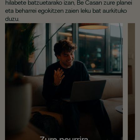
hilabete batzuetarako izan, Be Casan zure planei
eta beharrei egokitzen zaien leku bat aurkituko
duzu.