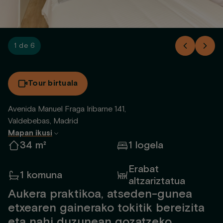
1 de 6
Tour birtuala
Avenida Manuel Fraga Iribarne 141,
Valdebebas, Madrid
Mapan ikusi
34 m²
1 logela
Erabat
1 komuna
altzariztatua
Aukera praktikoa, atseden-gunea
etxearen gainerako tokitik bereizita
eta nahi duzunean gozatzeko