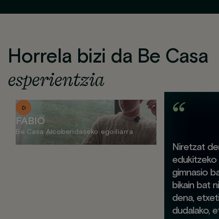
Horrela bizi da Be Casa
esperientzia
FABIO
Be Casa Alcobendaseko egoiliarra
Niretzat d
edukitzeko 
gimnasio ba
bikain bat 
dena, etxeti
dudalako, et