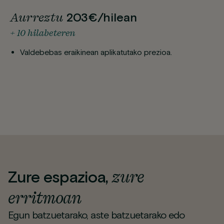
Aurreztu
203€/hilean
+ 10 hilabeteren
Valdebebas eraikinean aplikatutako prezioa.
zure
Zure espazioa,
erritmoan
Egun batzuetarako, aste batzuetarako edo