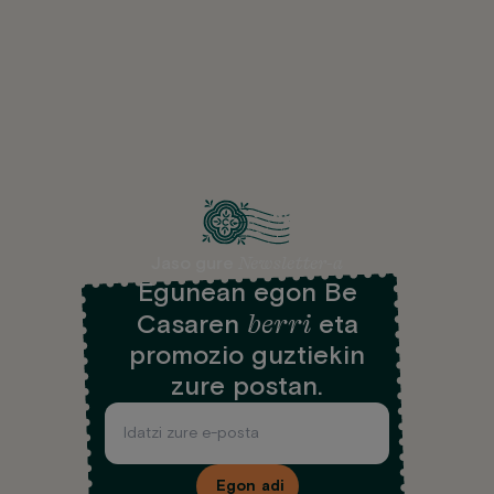
Newsletter-a
Jaso gure
Egunean egon Be
berri
Casaren
eta
promozio guztiekin
zure postan.
Egon adi