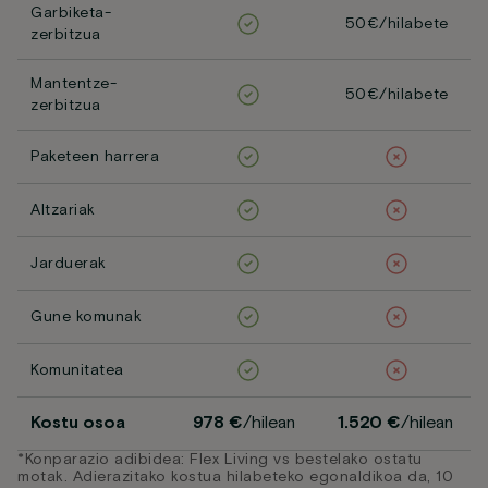
Garbiketa-
50€/hilabete
zerbitzua
Mantentze-
50€/hilabete
zerbitzua
Paketeen harrera
Altzariak
Jarduerak
Gune komunak
Komunitatea
Kostu osoa
978 €
/hilean
1.520 €
/hilean
*Konparazio adibidea: Flex Living vs bestelako ostatu
motak. Adierazitako kostua hilabeteko egonaldikoa da, 10