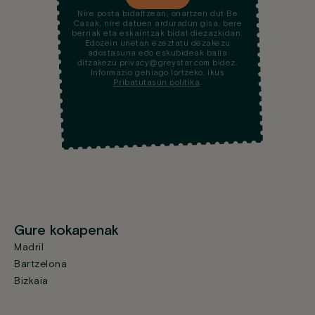
Nire posta bidaltzean, onartzen dut Be
Casak, nire datuen arduradun gisa, bere
berriak eta eskaintzak bidal diezazkidan.
Edozein unetan ezeztatu dezakezu
adostasuna edo eskubideak balia
ditzakezu privacy@greystar.com bidez.
Informazio gehiago lortzeko, ikus
Pribatutasun politika
.
Gure kokapenak
Madril
Bartzelona
Bizkaia