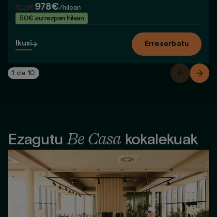
978€
1028€
/hilean
50€ aurrezpen hilean
Ikusi
Erreserbatu
1
de
10
Be Casa
Ezagutu
kokalekuak