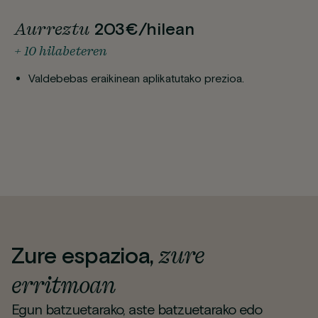
Aurreztu
203€/hilean
+ 10 hilabeteren
Valdebebas eraikinean aplikatutako prezioa.
zure
Zure espazioa,
erritmoan
Egun batzuetarako, aste batzuetarako edo