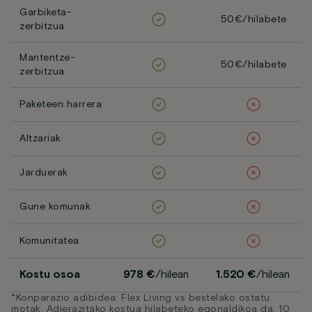
Garbiketa-
50€/hilabete
zerbitzua
Mantentze-
50€/hilabete
zerbitzua
Paketeen harrera
Altzariak
Jarduerak
Gune komunak
Komunitatea
Kostu osoa
978 €
/hilean
1.520 €
/hilean
*Konparazio adibidea: Flex Living vs bestelako ostatu
motak. Adierazitako kostua hilabeteko egonaldikoa da, 10