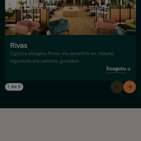
Rivas
Egoitza atsegina Rivas-Vaciamadrid-en, naturaz
inguratuta eta zerbitzu guztiekin.
Ezagutu
1
de
6