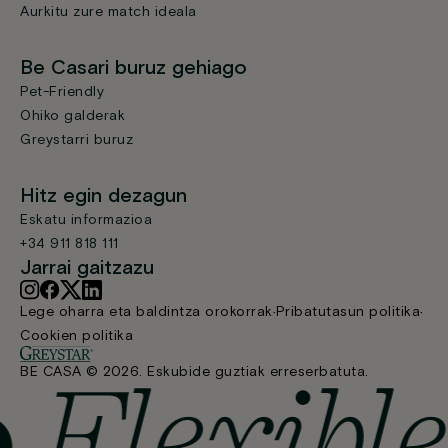
Aurkitu zure match ideala
Be Casari buruz gehiago
Pet-Friendly
Ohiko galderak
Greystarri buruz
Hitz egin dezagun
Eskatu informazioa
+34 911 818 111
Jarrai gaitzazu
Lege oharra eta baldintza orokorrak
Pribatutasun politika
Cookien politika
BE CASA © 2026. Eskubide guztiak erreserbatuta.
Estudioa terrazarekin