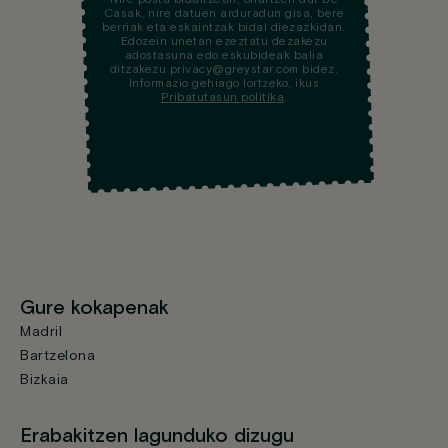
Casak, nire datuen arduradun gisa, bere
berriak eta eskaintzak bidal diezazkidan.
Edozein unetan ezeztatu dezakezu
adostasuna edo eskubideak balia
ditzakezu privacy@greystar.com bidez.
Informazio gehiago lortzeko, ikus
Pribatutasun politika
.
Gure kokapenak
Madril
Bartzelona
Bizkaia
Erabakitzen lagunduko dizugu