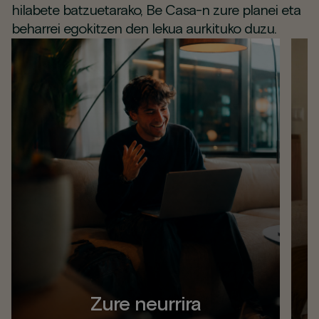
hilabete batzuetarako, Be Casa-n zure planei eta
beharrei egokitzen den lekua aurkituko duzu.
Zure neurrira