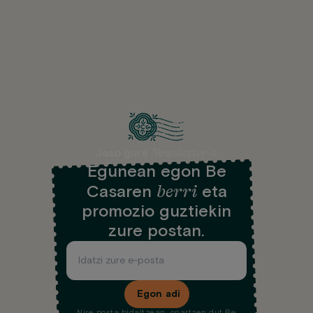
Newsletter-a
Jaso gure
Egunean egon Be
berri
Casaren
eta
promozio guztiekin
zure postan.
Egon adi
Nire posta bidaltzean, onartzen dut Be