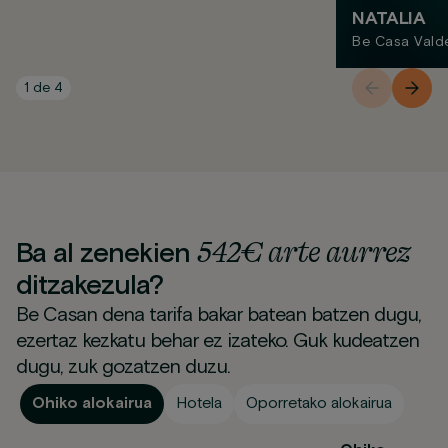
NATALIA
Be Casa Vald
1
de
4
542€ arte aurrez
Ba al zenekien
ditzakezula?
Be Casan dena tarifa bakar batean batzen dugu,
ezertaz kezkatu behar ez izateko. Guk kudeatzen
dugu, zuk gozatzen duzu.
Ohiko alokairua
Hotela
Oporretako alokairua