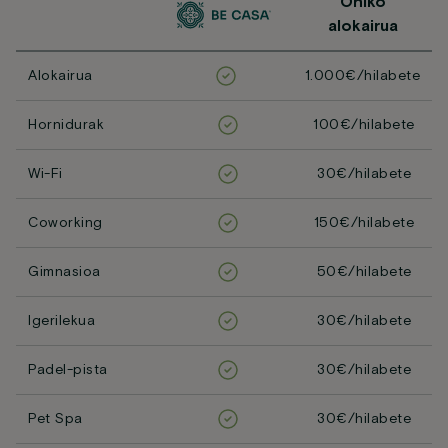
Ohiko
alokairua
Alokairua
1.000€/hilabete
Hornidurak
100€/hilabete
Wi-Fi
30€/hilabete
Coworking
150€/hilabete
Gimnasioa
50€/hilabete
Igerilekua
30€/hilabete
Padel-pista
30€/hilabete
Pet Spa
30€/hilabete