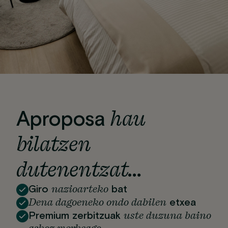
hau
Aproposa
bilatzen
dutenentzat…
nazioarteko
Giro
bat
Dena dagoeneko ondo dabilen
etxea
uste duzuna baino
Premium zerbitzuak