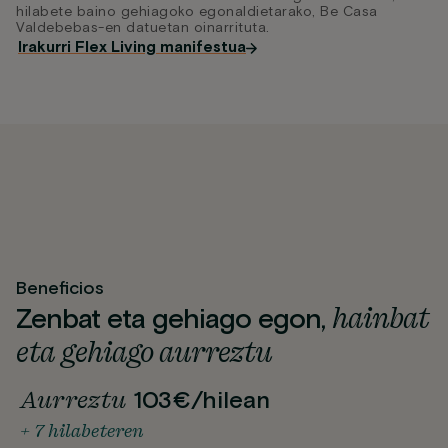
hilabete baino gehiagoko egonaldietarako, Be Casa
Valdebebas-en datuetan oinarrituta.
Irakurri Flex Living manifestua
Beneficios
hainbat
Zenbat eta gehiago egon,
eta gehiago aurreztu
Aurreztu
103€/hilean
+ 7 hilabeteren