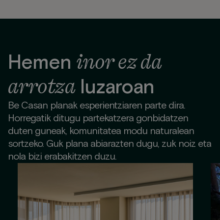
inor ez da
Hemen
arrotza
luzaroan
Be Casan planak esperientziaren parte dira.
Horregatik ditugu partekatzera gonbidatzen
duten guneak, komunitatea modu naturalean
sortzeko. Guk plana abiarazten dugu, zuk noiz eta
nola bizi erabakitzen duzu.