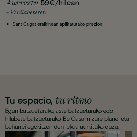
Aurreztu
59€/hilean
+ 10 hilabeteren
Sant Cugat eraikinean aplikatutako prezioa.
tu ritmo
Tu espacio,
Egun batzuetarako, aste batzuetarako edo
hilabete batzuetarako, Be Casa-n zure planei eta
beharrei egokitzen den lekua aurkituko duzu.