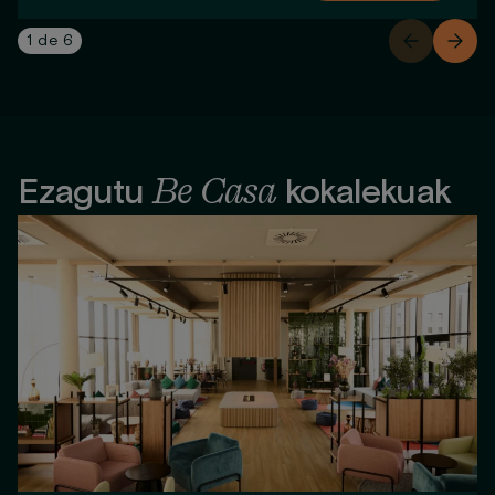
1
de
6
Be Casa
Ezagutu
kokalekuak