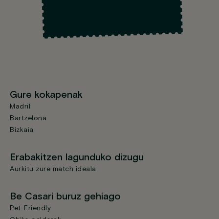
Gure kokapenak
Madril
Bartzelona
Bizkaia
Erabakitzen lagunduko dizugu
Aurkitu zure match ideala
Be Casari buruz gehiago
Pet-Friendly