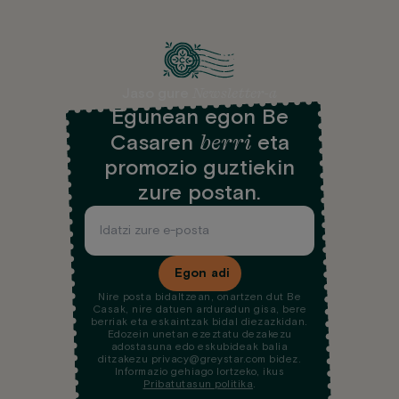
Newsletter-a
Jaso gure
Egunean egon Be
berri
Casaren
eta
promozio guztiekin
zure postan.
Egon adi
Nire posta bidaltzean, onartzen dut Be
Casak, nire datuen arduradun gisa, bere
berriak eta eskaintzak bidal diezazkidan.
Edozein unetan ezeztatu dezakezu
adostasuna edo eskubideak balia
ditzakezu privacy@greystar.com bidez.
Informazio gehiago lortzeko, ikus
Pribatutasun politika
.