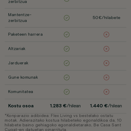
zerbitzua
Mantentze-
50€/hilabete
zerbitzua
Paketeen harrera
Altzariak
Jarduerak
Gune komunak
Komunitatea
Kostu osoa
1.283 €
/hilean
1.440 €
/hilean
*Konparazio adibidea: Flex Living vs bestelako ostatu
motak. Adierazitako kostua hilabeteko egonaldikoa da, 10
hilabete baino gehiagoko egonaldietarako, Be Casa Sant
Cugat-en datuetan oinarrituta.