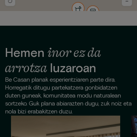
−
inor ez da
Hemen
arrotza
luzaroan
Be Casan planak esperientziaren parte dira.
Horregatik ditugu partekatzera gonbidatzen
duten guneak, komunitatea modu naturalean
sortzeko. Guk plana abiarazten dugu, zuk noiz eta
nola bizi erabakitzen duzu.