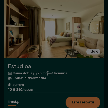
1
de
6
Estudioa
Cama doble
25 m²
1 komuna
Erabat altzariztatua
tik aurrera
1283€
/hilean
Ikusi
Erreserbatu