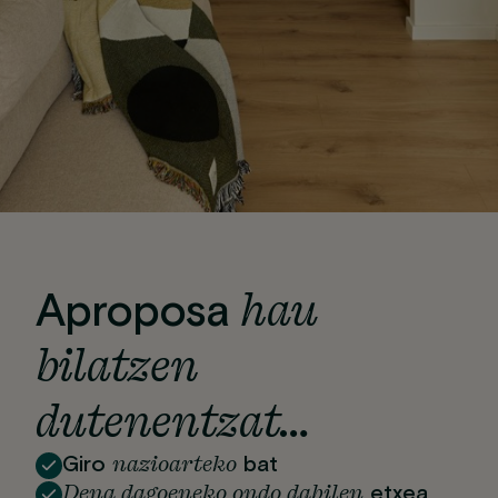
hau
Aproposa
bilatzen
dutenentzat…
nazioarteko
Giro
bat
Dena dagoeneko ondo dabilen
etxea