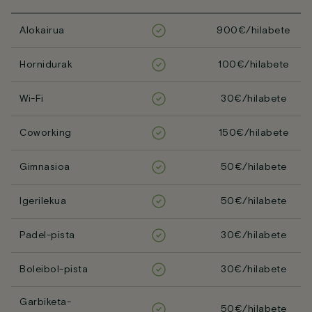
Alokairua
900€/hilabete
Hornidurak
100€/hilabete
Wi-Fi
30€/hilabete
Coworking
150€/hilabete
Gimnasioa
50€/hilabete
Igerilekua
50€/hilabete
Padel-pista
30€/hilabete
Boleibol-pista
30€/hilabete
Garbiketa-
50€/hilabete