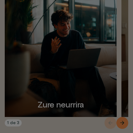
Zure neurrira
1
de
3