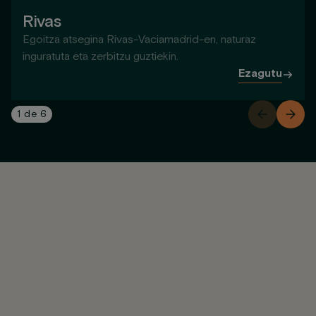
Rivas
Egoitza atsegina Rivas-Vaciamadrid-en, naturaz
inguratuta eta zerbitzu guztiekin.
Ezagutu
1
de
6