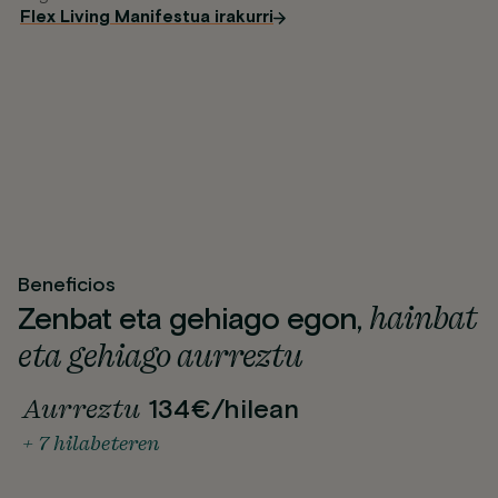
Flex Living Manifestua irakurri
Beneficios
hainbat
Zenbat eta gehiago egon,
eta gehiago aurreztu
Aurreztu
134€/hilean
+ 7 hilabeteren