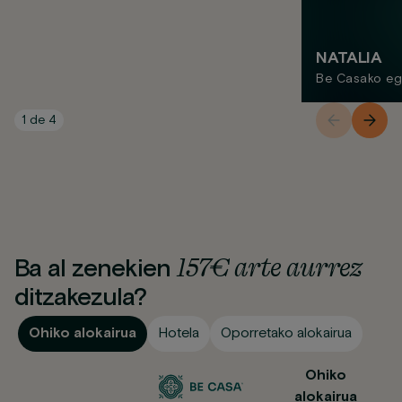
NATALIA
Be Casako ego
1
de
4
157€ arte aurrez
Ba al zenekien
ditzakezula?
Ohiko alokairua
Hotela
Oporretako alokairua
Ohiko
alokairua