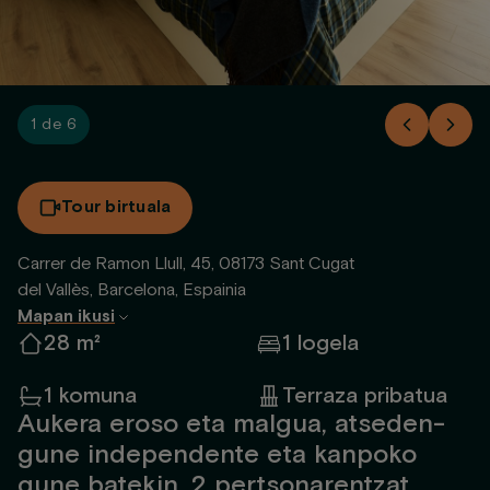
1 de 6
Tour birtuala
Carrer de Ramon Llull, 45, 08173 Sant Cugat
del Vallès, Barcelona, Espainia
Mapan ikusi
28 m²
1 logela
1 komuna
Terraza pribatua
Aukera eroso eta malgua, atseden-
gune independente eta kanpoko
gune batekin. 2 pertsonarentzat,