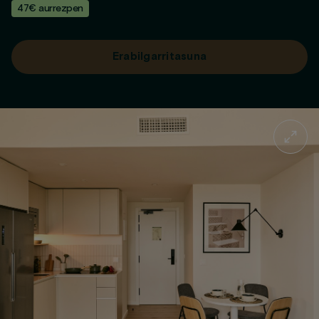
47€ aurrezpen
Erabilgarritasuna