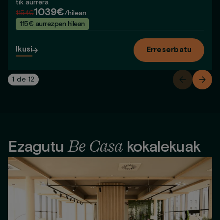
tik aurrera
1039€
1154€
/hilean
115€ aurrezpen hilean
Ikusi
Erreserbatu
1
de
12
Be Casa
Ezagutu
kokalekuak