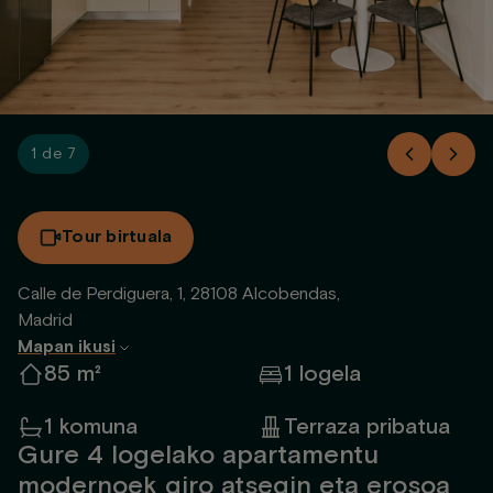
1 de 7
Tour birtuala
Calle de Perdiguera, 1, 28108 Alcobendas,
Madrid
Mapan ikusi
85 m²
1 logela
1 komuna
Terraza pribatua
Gure 4 logelako apartamentu
modernoek giro atsegin eta erosoa