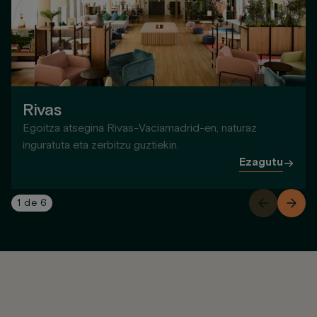
Rivas
Egoitza atsegina Rivas-Vaciamadrid-en, naturaz
inguratuta eta zerbitzu guztiekin.
Ezagutu
1
de
6