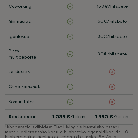
Coworking
150€/hilabete
Gimnasioa
50€/hilabete
Igerilekua
30€/hilabete
Pista
30€/hilabete
multideporte
Jarduerak
Gune komunak
Komunitatea
Kostu osoa
1.039 €
/hilean
1.390 €
/hilean
*Konparazio adibidea: Flex Living vs bestelako ostatu
motak. Adierazitako kostua hilabeteko egonaldikoa da, 10
hilabete baino gehiagoko egonaldietarako, Be Casa