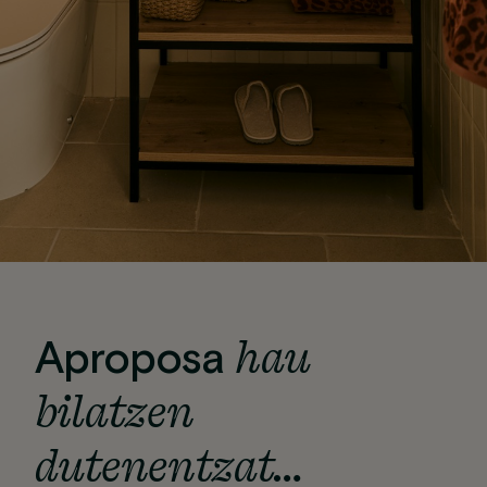
hau
Aproposa
bilatzen
dutenentzat…