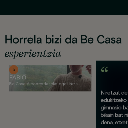
Horrela bizi da Be Casa
esperientzia
FABIO
Be Casa Alcobendaseko egoiliarra
Niretzat d
edukitzeko 
gimnasio ba
bikain bat 
dena, etxeti