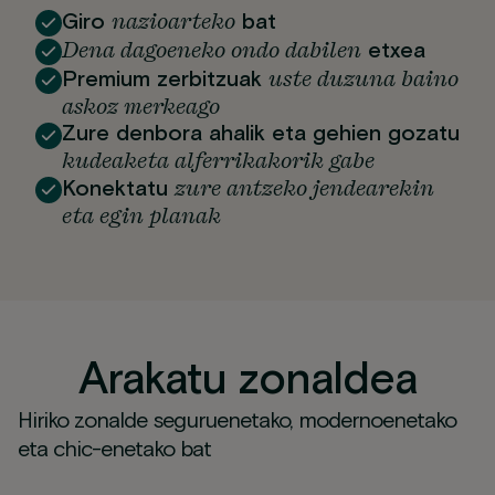
nazioarteko
Giro
bat
Dena dagoeneko ondo dabilen
etxea
uste duzuna baino
Premium zerbitzuak
askoz merkeago
Zure denbora ahalik eta gehien gozatu
kudeaketa alferrikakorik gabe
zure antzeko jendearekin
Konektatu
eta egin planak
Arakatu zonaldea
Hiriko zonalde seguruenetako, modernoenetako
eta chic-enetako bat