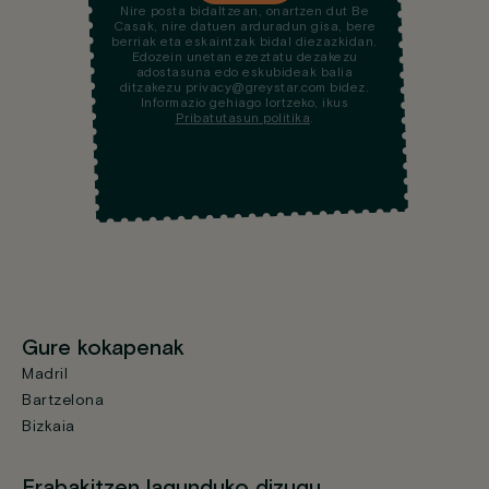
Nire posta bidaltzean, onartzen dut Be
Casak, nire datuen arduradun gisa, bere
berriak eta eskaintzak bidal diezazkidan.
Edozein unetan ezeztatu dezakezu
adostasuna edo eskubideak balia
ditzakezu privacy@greystar.com bidez.
Informazio gehiago lortzeko, ikus
Pribatutasun politika
.
Gure kokapenak
Madril
Bartzelona
Bizkaia
Erabakitzen lagunduko dizugu