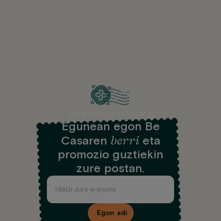
Newsletter-a
Jaso gure
Egunean egon Be
berri
Casaren
eta
promozio guztiekin
zure postan.
Egon adi