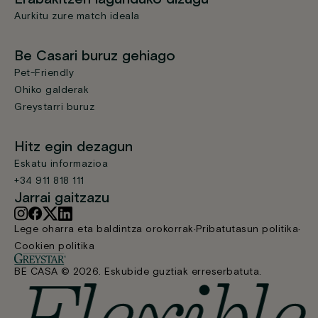
Aurkitu zure match ideala
Be Casari buruz gehiago
Pet-Friendly
Ohiko galderak
Greystarri buruz
Hitz egin dezagun
Eskatu informazioa
+34 911 818 111
Jarrai gaitzazu
Lege oharra eta baldintza orokorrak
Pribatutasun politika
Cookien politika
BE CASA © 2026. Eskubide guztiak erreserbatuta.