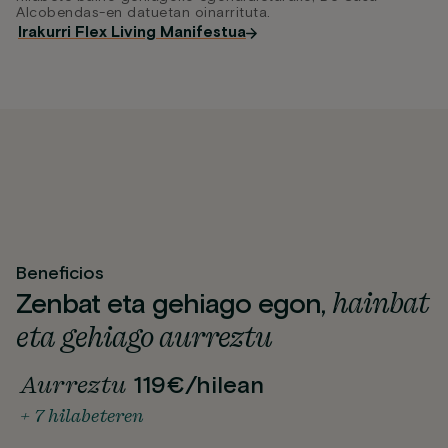
Alcobendas-en datuetan oinarrituta.
Irakurri Flex Living Manifestua
Beneficios
hainbat
Zenbat eta gehiago egon,
eta gehiago aurreztu
Aurreztu
119€/hilean
+ 7 hilabeteren