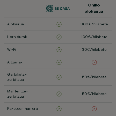
Ohiko
alokairua
Alokairua
900€/hilabete
Hornidurak
100€/hilabete
Wi-Fi
30€/hilabete
Altzariak
Garbiketa-
50€/hilabete
zerbitzua
Mantentze-
50€/hilabete
zerbitzua
Paketeen harrera