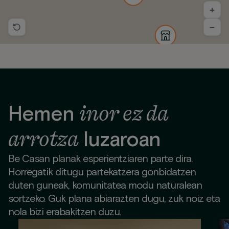
+
−
inor ez da
Hemen
arrotza
luzaroan
Be Casan planak esperientziaren parte dira.
Horregatik ditugu partekatzera gonbidatzen
duten guneak, komunitatea modu naturalean
sortzeko. Guk plana abiarazten dugu, zuk noiz eta
nola bizi erabakitzen duzu.