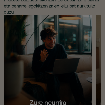
hilabete batzuetarako izan, Be Casan zure planei
eta beharrei egokitzen zaien leku bat aurkituko
duzu.
Zure neurrira