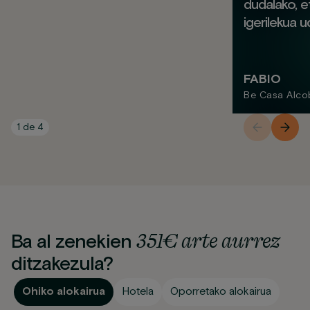
dudalako, et
igerilekua u
FABIO
Be Casa Alco
1
de
4
351€ arte aurrez
Ba al zenekien
ditzakezula?
Ohiko alokairua
Hotela
Oporretako alokairua