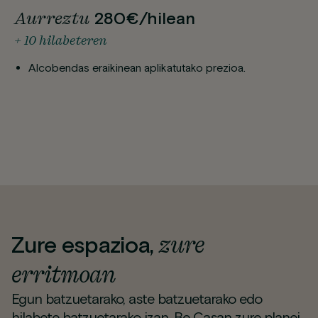
Aurreztu
280€/hilean
+ 10 hilabeteren
Alcobendas eraikinean aplikatutako prezioa.
zure
Zure espazioa,
erritmoan
Egun batzuetarako, aste batzuetarako edo