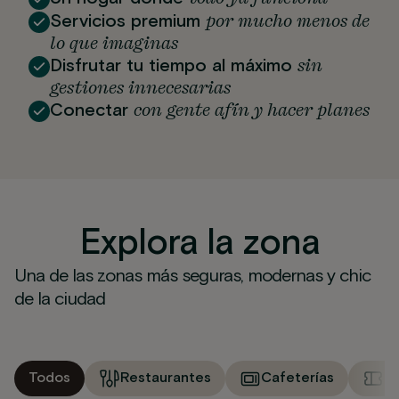
por mucho menos de
Servicios premium
lo que imaginas
sin
Disfrutar tu tiempo al máximo
gestiones innecesarias
con gente afín y hacer planes
Conectar
Explora la zona
Una de las zonas más seguras, modernas y chic
de la ciudad
Todos
Restaurantes
Cafeterías
M