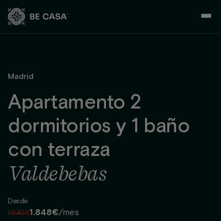
Saltar
al
contenido
Madrid
Apartamento 2
dormitorios y 1 baño
con terraza
Valdebebas
Desde
1.848€
/mes
1.940€