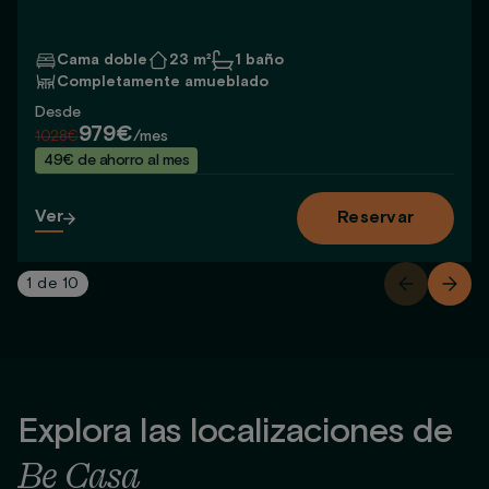
Cama doble
23 m²
1 baño
Completamente amueblado
Desde
979€
1028€
/mes
49€ de ahorro al mes
Ver
Reservar
1
de
10
Explora las localizaciones de
Be Casa