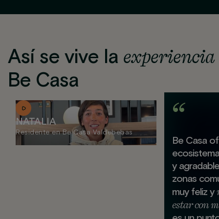
Así se vive la
experiencia
Be Casa
NATALIA
Residente en Be Casa Valdebebas
Be Casa of
ecosistem
y agradabl
zonas comu
muy feliz y
estar con m
es un punt