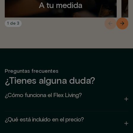
A tu medida
1
de
3
Preguntas frecuentes
¿Tienes alguna duda?
¿Cómo funciona el Flex Living?
El Flex Living es un concepto que combina la comodidad
¿Qué está incluido en el precio?
de un hogar con la flexibilidad de un alojamiento temporal.
Puedes quedarte el tiempo que necesites, desde días