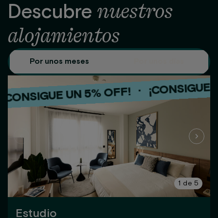
nuestros
Descubre
alojamientos
Por unos meses
Por unos días
¡CONSIGUE UN 5% 
·
GUE UN 5% OFF!
¡CONSIG
·
¡CONSIGUE UN 5% OFF!
1
de
5
Estudio