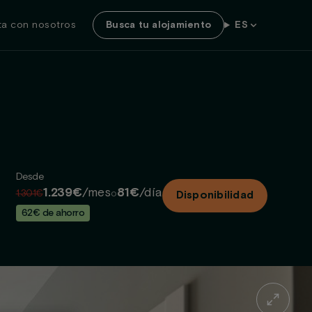
ta con nosotros
Busca tu alojamiento
ES
Desde
1.239€
/mes
81€
/día
1.301€
o
Disponibilidad
62€ de ahorro