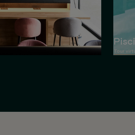
Pisc
Tour virt
Estanterías y