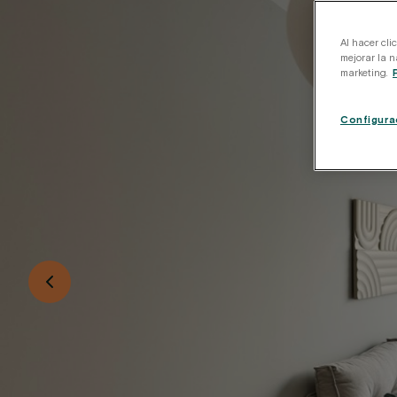
Al hacer cli
mejorar la n
marketing.
Configura