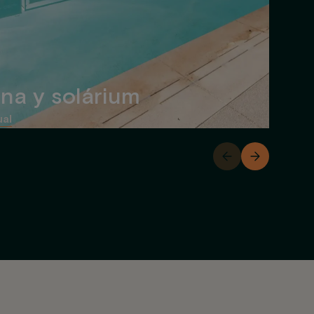
ina y solárium
ual