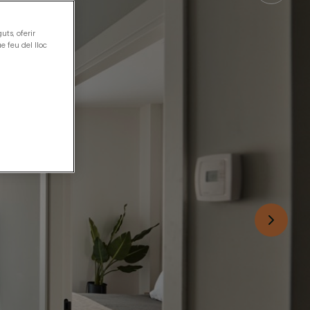
uts, oferir
e feu del lloc