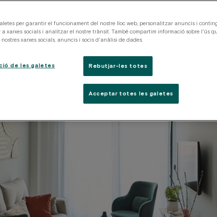
aletes per garantir el funcionament del nostre lloc web, personalitzar anuncis i conting
 a xarxes socials i analitzar el nostre trànsit. També compartim informació sobre l'ús qu
nostres xarxes socials, anuncis i socis d'anàlisi de dades.
ció de les galetes
Rebutjar-les totes
Acceptar totes les galetes