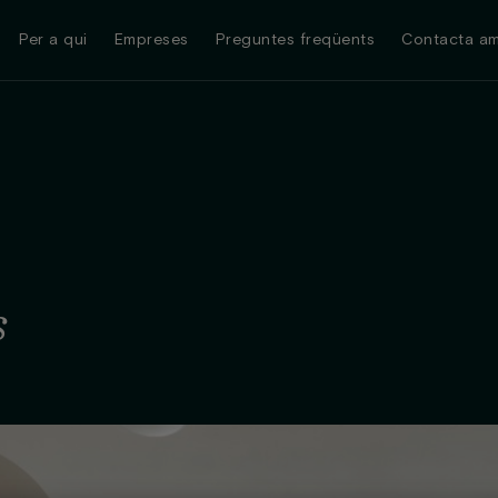
Per a qui
Empreses
Preguntes freqüents
Contacta am
s