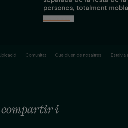
persones, totalment moblat
d’interioristes. Els nostre
Veure'n més
un bany ampli amb dutxa, c
dormitori amb llit doble, t
Wi-Fi.
Ubicació
Comunitat
Què diuen de nosaltres
Estalvia
compartir i
r