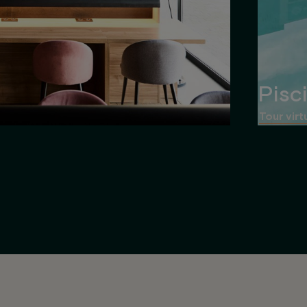
Pisc
Tour virt
Prestatgeries i