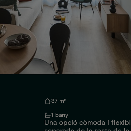
37 m²
1 bany
Una opció còmoda i flexib
separada de la resta de la