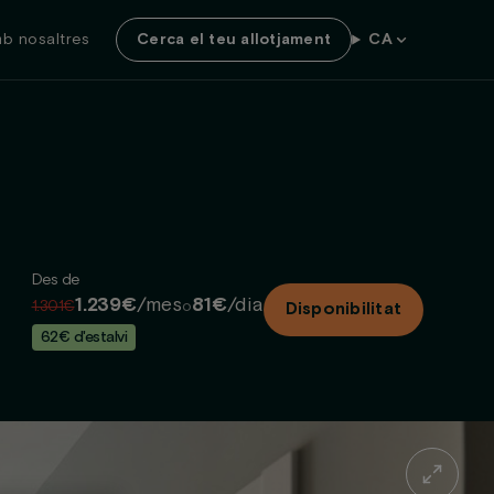
b nosaltres
Cerca el teu allotjament
CA
Des de
1.239€
/mes
81€
/dia
1.301€
o
Disponibilitat
62€ d'estalvi