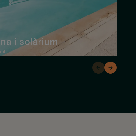
ina i solàrium
ual