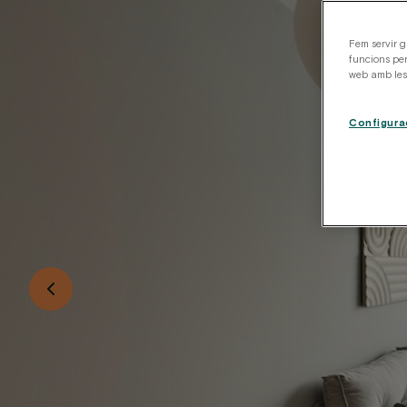
Fem servir g
funcions per
web amb les 
Configura