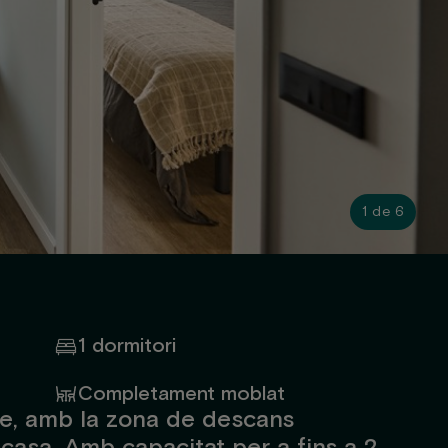
1 de 6
1 dormitori
Completament moblat
le, amb la zona de descans
 casa. Amb capacitat per a fins a 2