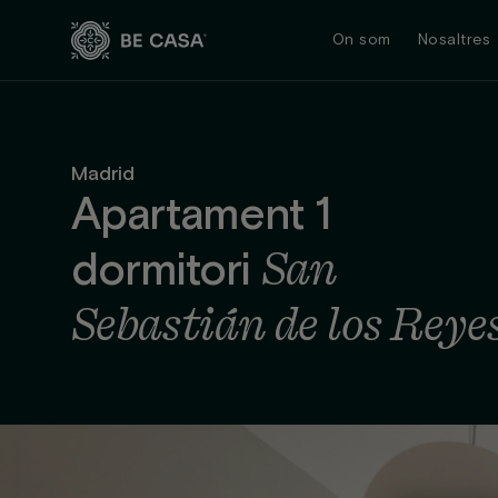
Skip
to
On som
Nosaltres
content
Madrid
Apartament 1
San
dormitori
Sebastián de los Reye