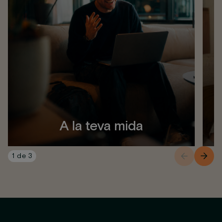
A la teva mida
1
de
3