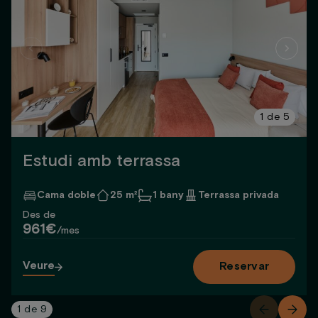
1
de
5
Estudi amb terrassa
Cama doble
25 m²
1 bany
Terrassa privada
Des de
961€
/mes
Veure
Reservar
1
de
9