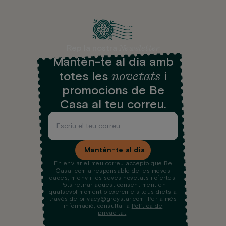
Newsletter
Rep la nostra
Mantén-te al dia amb
novetats
totes les
i
promocions de Be
Casa al teu correu.
Mantén-te al dia
En enviar el meu correu accepto que Be
Casa, com a responsable de les meves
dades, m’enviï les seves novetats i ofertes.
Pots retirar aquest consentiment en
qualsevol moment o exercir els teus drets a
través de privacy@greystar.com. Per a més
informació, consulta la
Política de
privacitat
.