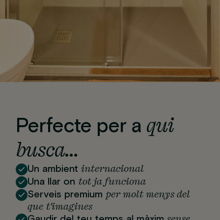
qui
Perfecte per a
busca…
internacional
Un ambient
tot ja funciona
Una llar on
per molt menys del
Serveis premium
que t'imagines
sense
Gaudir del teu temps al màxim