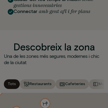
gestions innecessàries
amb gent afí i fer plans
Connectar
Descobreix la zona
Una de les zones més segures, modernes i chic
de la ciutat
Tots
Restaurants
Cafeteries
Muse