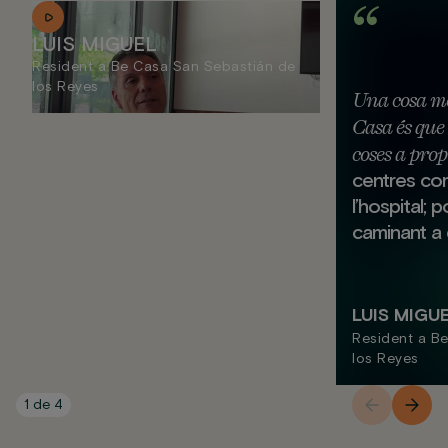
LUIS MIGUEL
Resident a Be Casa San Sebastián de
los Reyes
Una cosa mo
Casa és que 
coses a prop
centres com
l’hospital; 
caminant a q
LUIS MIGU
Resident a B
los Reyes
1
de
4