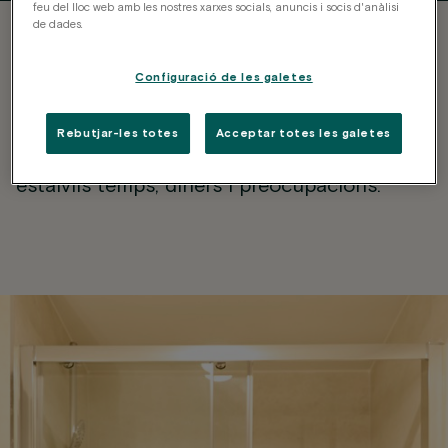
feu del lloc web amb les nostres xarxes socials, anuncis i socis d'anàlisi
de dades.
tot inclòs
Quan diem
, és
Configuració de les galetes
TOT
Rebutjar-les totes
Acceptar totes les galetes
Prestatgeries i espai
Ens encarreguem de cada detall perquè
Terrassa privada
d'emmagatzematge
Completament moblat
Neteja periòdica
estalviïs temps, diners i preocupacions.
Climatització
Cuina privada
Wifi d'alta velocitat
Llum natural