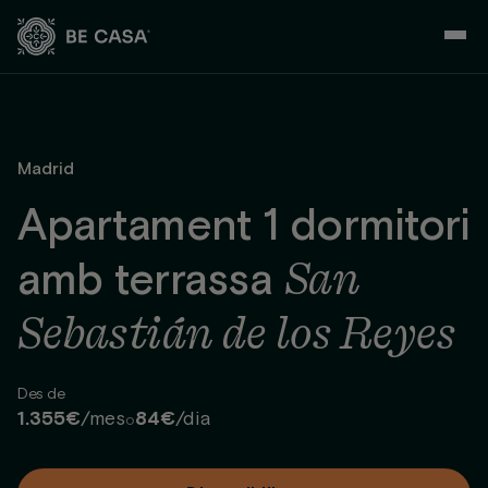
Skip
to
content
Madrid
Apartament 1 dormitori
San
amb terrassa
Sebastián de los Reyes
Des de
1.355€
/mes
84€
/dia
o