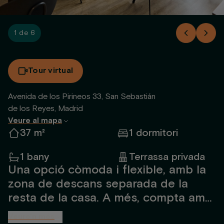
1 de 6
Tour virtual
Avenida de los Pirineos 33, San Sebastián
de los Reyes, Madrid
Veure al mapa
37 m²
1 dormitori
1 bany
Terrassa privada
Una opció còmoda i flexible, amb la
zona de descans separada de la
resta de la casa. A més, compta amb
una àmplia terrassa per gaudir en
Veure'n més