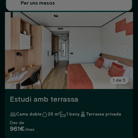
Per uns mesos
Per uns dies
1
de
5
Estudi amb terrassa
Cama doble
25 m²
1 bany
Terrassa privada
Des de
961€
/mes