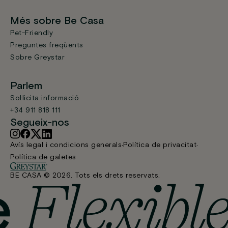
Més sobre Be Casa
Pet-Friendly
Preguntes freqüents
Sobre Greystar
Parlem
Sol·licita informació
+34 911 818 111
Segueix-nos
Avís legal i condicions generals
Política de privacitat
Política de galetes
BE CASA © 2026. Tots els drets reservats.
Apartament 2 dormitoris amb llits individuals i terrassa
Reservar
Des de 1.798 €/mes