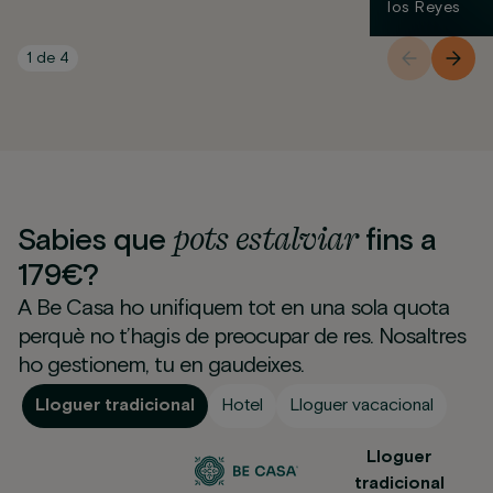
los Reyes
1
de
4
pots
estalviar
Sabies que
fins a
179€?
A Be Casa ho unifiquem tot en una sola quota
perquè no t’hagis de preocupar de res. Nosaltres
ho gestionem, tu en gaudeixes.
Lloguer tradicional
Hotel
Lloguer vacacional
Lloguer
tradicional