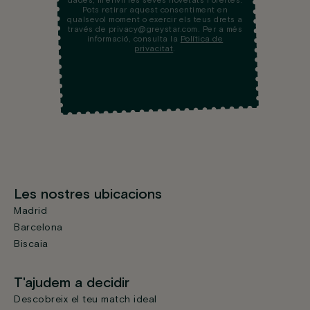
dades, m’enviï les seves novetats i ofertes.
Pots retirar aquest consentiment en
qualsevol moment o exercir els teus drets a
través de privacy@greystar.com. Per a més
informació, consulta la
Política de
privacitat
.
Les nostres ubicacions
Madrid
Barcelona
Biscaia
T'ajudem a decidir
Descobreix el teu match ideal