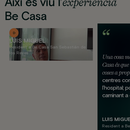
Així es viu l’
experiència
Be Casa
LUIS MIGUEL
Resident a Be Casa San Sebastián de
los Reyes
Una cosa mo
Casa és que 
coses a prop
centres com
l’hospital; 
caminant a q
LUIS MIGU
Resident a B