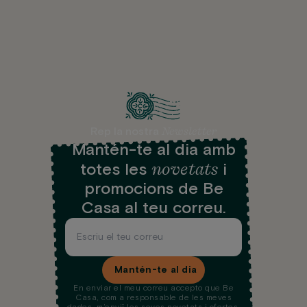
Newsletter
Rep la nostra
Mantén-te al dia amb
novetats
totes les
i
promocions de Be
Casa al teu correu.
Mantén-te al dia
En enviar el meu correu accepto que Be
Casa, com a responsable de les meves