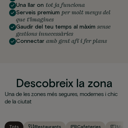
tot ja funciona
Una llar on
per molt menys del
Serveis premium
que t'imagines
sense
Gaudir del teu temps al màxim
gestions innecessàries
amb gent afí i fer plans
Connectar
Descobreix la zona
Una de les zones més segures, modernes i chic
de la ciutat
Tots
Restaurants
Cafeteries
Muse