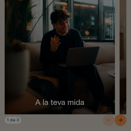
A la teva mida
1
de
3