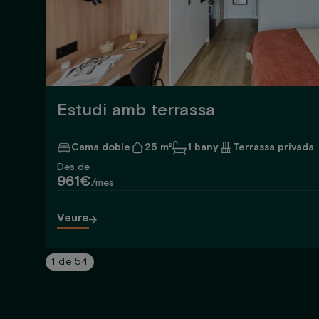
Estudi amb terrassa
Cama doble
25 m²
1 bany
Terrassa privada
Des de
961€
/mes
Veure
1
de
54