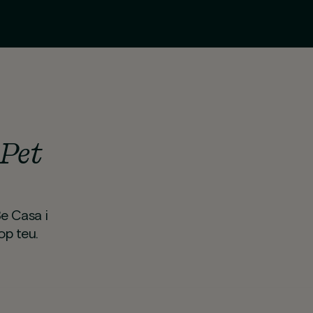
 Pet
Be Casa i
op teu.