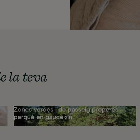
de la teva
Zones verdes i de passeig properes
perquè en gaudeixin