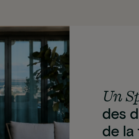
Un Sp
des d
de la 