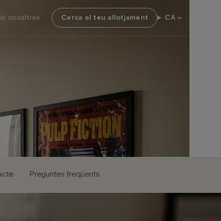
b nosaltres
Cerca el teu allotjament
CA
acte
Preguntes freqüents