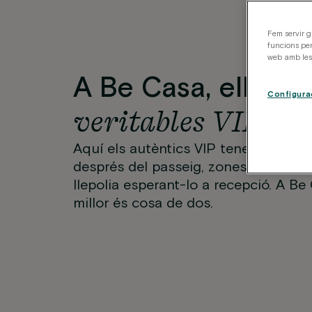
Fem servir g
funcions per
web amb les 
A Be Casa, ells só
Configura
veritables VIP
Aquí els autèntics VIP tenen quatre 
després del passeig, zones verdes pr
llepolia esperant-lo a recepció. A Be 
millor és cosa de dos.