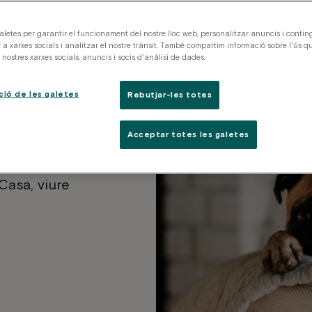
aletes per garantir el funcionament del nostre lloc web, personalitzar anuncis i conting
 a xarxes socials i analitzar el nostre trànsit. També compartim informació sobre l'ús qu
nostres xarxes socials, anuncis i socis d'anàlisi de dades.
n els
ció de les galetes
Rebutjar-les totes
Acceptar totes les galetes
potes. Spa
ivades i una
Casa, viure