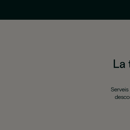
La 
Serveis 
descob