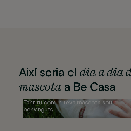
dia a dia 
Així seria el
mascota
a Be Casa
Tant tu com la teva mascota sou
benvinguts!