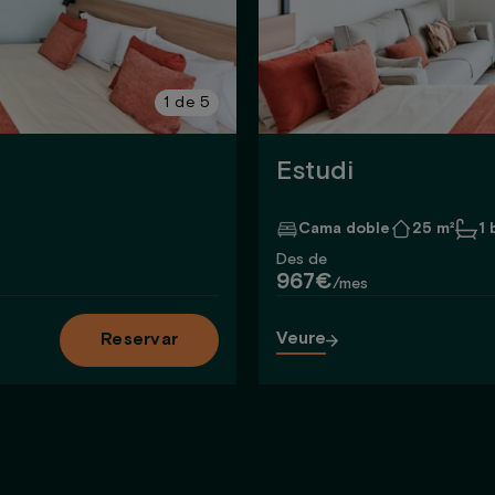
1
de
5
Estudi
Cama doble
25 m²
1 
Des de
967€
/mes
Veure
Reservar