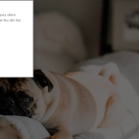
uts, oferir
e feu del lloc