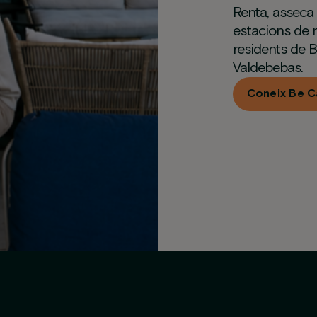
Renta, asseca 
estacions de r
residents de B
Valdebebas.
Coneix Be C