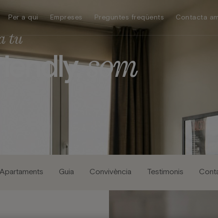
Per a qui
Empreses
Preguntes freqüents
Contacta am
 a tu
s
o
m
r
i
e
n
d
l
y
,
Apartaments
Guia
Convivència
Testimonis
Cont