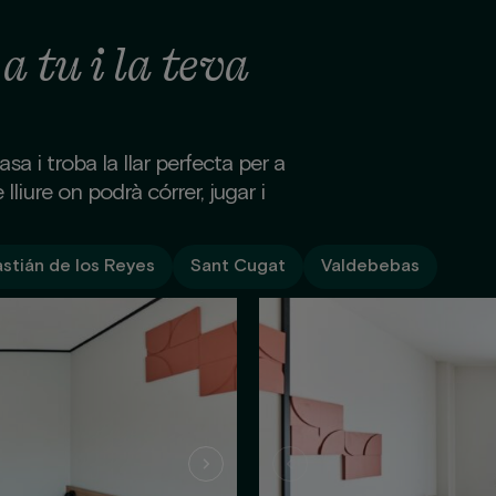
 a tu i la teva
sa i troba la llar perfecta per a
 lliure on podrà córrer, jugar i
stián de los Reyes
Sant Cugat
Valdebebas