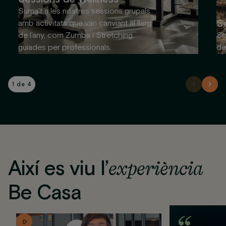
Suma't a les nostres sessions grupals
S
amb activitats que van canviant al llarg
de l'any, com Zumba i Stretching,
So
guiades per professionals.
de
1 de 4
Així es viu l’
experiència
Be Casa