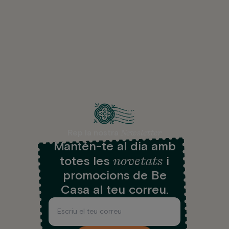
Newsletter
Rep la nostra
Mantén-te al dia amb
novetats
totes les
i
promocions de Be
Casa al teu correu.