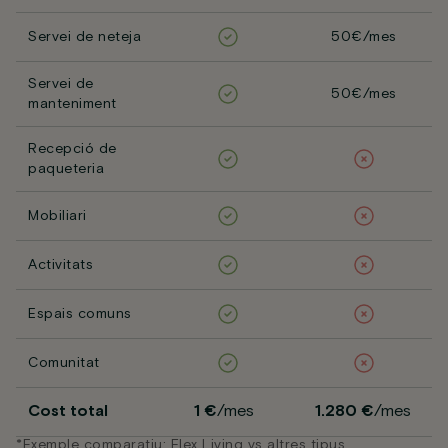
Servei de neteja
50€/mes
Servei de
50€/mes
manteniment
Recepció de
paqueteria
Mobiliari
Activitats
Espais comuns
Comunitat
Cost total
1 €
/mes
1.280 €
/mes
*Exemple comparatiu: Flex Living vs altres tipus