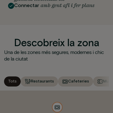
amb gent afí i fer plans
Connectar
Descobreix la zona
Una de les zones més segures, modernes i chic
de la ciutat
Tots
Restaurants
Cafeteries
Muse