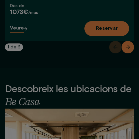
Des de
1073€
/mes
Veure
Reservar
1
de
6
Descobreix les ubicacions de
Be Casa