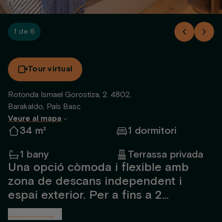
1 de 6
Tour virtual
Rotonda Ismael Gorostiza, 2. 4802,
Barakaldo, País Basc
Veure al mapa
34 m²
1 dormitori
1 bany
Terrassa privada
Una opció còmoda i flexible amb
zona de descans independent i
espai exterior. Per a fins a 2
persones, totalment moblat i
Veure'n més