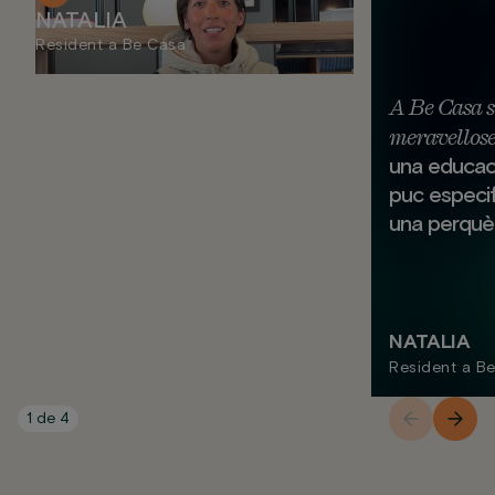
NATALIA
Resident a Be Casa
A Be Casa s
meravellose
una educaci
puc especi
una perquè
NATALIA
Resident a B
1
de
4