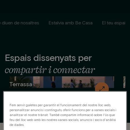
dissenyat per interioristes. Inclou
bany ampli amb dutxa, cuina oberta
al saló, TV, dormitori amb llit doble,
 diuen de nosaltres
Estalvia amb Be Casa
El teu espai
grans finestrals amb llum natural,
tots els subministraments i Wi-Fi
d’alta velocitat.
Espais dissenyats per
compartir i connectar
Terrassa
Ga
1
de
7
Fem servir galetes per garantir el funcionament del nostre lloc web,
personalitzar anuncis i continguts, oferir funcions per a xarxes socials i
analitzar el nostre trànsit. També compartim informació sobre l'ús que
feu del lloc web amb les nostres xarxes socials, anuncis i socis d'anàlisi
de dades.