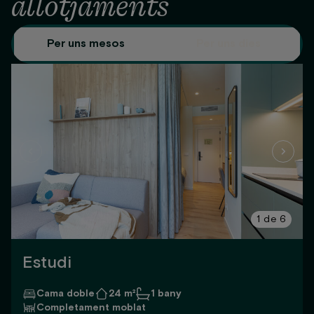
allotjaments
Per uns mesos
Per uns dies
1
de
6
Estudi
Cama doble
24 m²
1 bany
Completament moblat