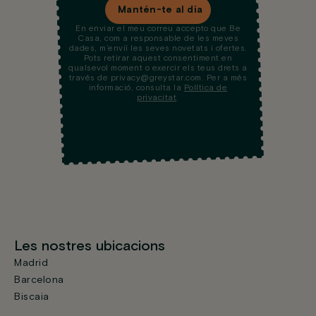
Mantén-te al dia
En enviar el meu correu accepto que Be
Casa, com a responsable de les meves
dades, m’enviï les seves novetats i ofertes.
Pots retirar aquest consentiment en
qualsevol moment o exercir els teus drets a
través de privacy@greystar.com. Per a més
informació, consulta la
Política de
privacitat
.
Les nostres ubicacions
Madrid
Barcelona
Biscaia