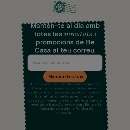
Newsletter
Rep la nostra
Mantén-te al dia amb
novetats
totes les
i
promocions de Be
Casa al teu correu.
Mantén-te al dia
En enviar el meu correu accepto que Be
Casa, com a responsable de les meves
dades, m’enviï les seves novetats i ofertes.
Pots retirar aquest consentiment en
qualsevol moment o exercir els teus drets a
través de privacy@greystar.com. Per a més
informació, consulta la
Política de
privacitat
.