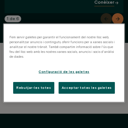
Conèixer
1
de
6
Fem servir galetes per garantir el funcionament del nostre lloc web,
personalitzar anuncis i continguts, oferir funcions per a xarxes socials i
analitzar el nostre trànsit. També compartim informació sobre l'ús que
feu del lloc web amb les nostres xarxes socials, anuncis i socis d'anàlisi
tot està
Quan diem que
de dades.
inclòs
, ho diem de debò
Configuració de les galetes
Ens encarreguem de cada detall perquè
Equip de
Recepció de
Wifi
Recepció i seguretat
Gimnasio
Pet Friendly
manteniment
estalviïs temps, diners i preocupacions.
Rebutjar-les totes
Acceptar totes les galetes
Neteja periòdica
paqueteria
24h
Suministros