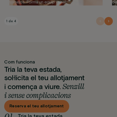
tornejos. Forma un equip i vine!
de
1 de 4
Com funciona
Tria la teva estada,
sol·licita el teu allotjament
Senzill
i comença a viure.
i sense complicacions
Reserva el teu allotjament
0
1
Tria la teva estada