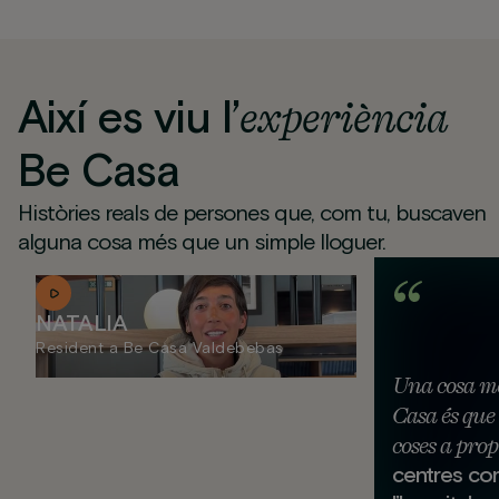
Així es viu l’
experiència
Be Casa
Històries reals de persones que, com tu, buscaven
alguna cosa més que un simple lloguer.
NATALIA
Resident a Be Casa Valdebebas
Una cosa mo
Casa és que 
coses a prop
centres com