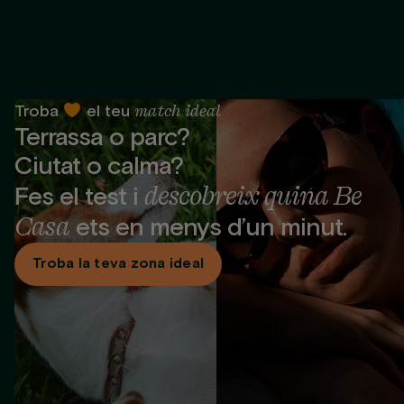
match ideal
Troba
el teu
Terrassa o parc?
Ciutat o calma?
descobreix quina Be
Fes el test i
Casa
ets en menys d’un minut.
Troba la teva zona ideal