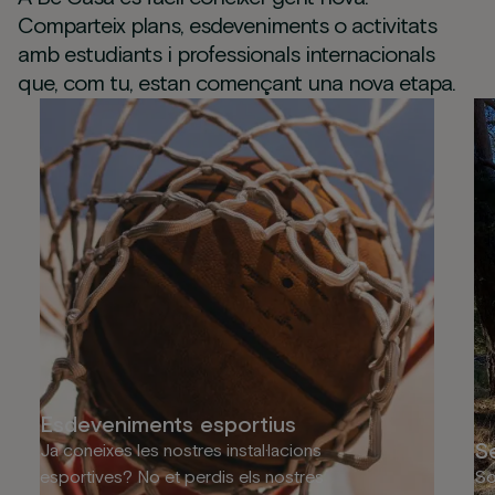
Comparteix plans, esdeveniments o activitats
amb estudiants i professionals internacionals
que, com tu, estan començant una nova etapa.
Esdeveniments esportius
S
Ja coneixes les nostres instal·lacions
esportives? No et perdis els nostres
So