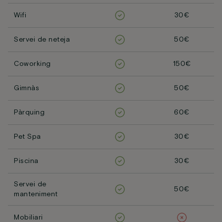
Wifi
30€
Servei de neteja
50€
Coworking
150€
Gimnàs
50€
Pàrquing
60€
Pet Spa
30€
Piscina
30€
Servei de
50€
manteniment
Mobiliari