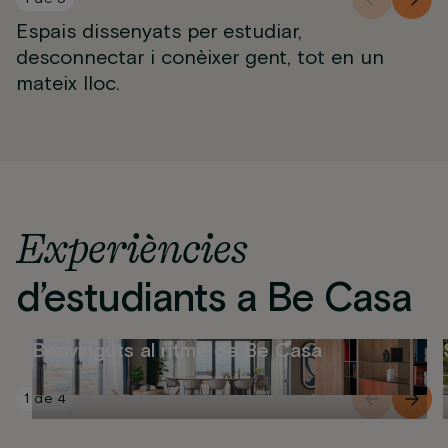
Espais dissenyats per estudiar,
desconnectar i conèixer gent, tot en un
mateix lloc.
Experiències
d’estudiants a Be Casa
Benvinguts al ritme de Be Casa
1
de
4