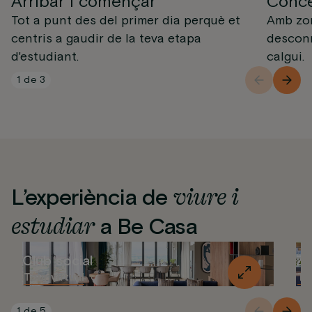
Arribar i començar
Conce
Tot a punt des del primer dia perquè et
Amb zo
centris a gaudir de la teva etapa
desconn
d'estudiant.
calgui.
1
de
3
viure i
L’experiència de
estudiar
a Be Casa
Club social
Zo
Tour virtual
To
1
de
5