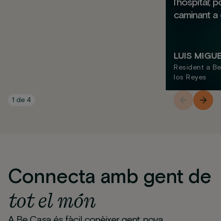
l’hospital; 
caminant a q
LUIS MIGU
Resident a B
los Reyes
1
de
4
Connecta amb gent de
tot el món
A Be Casa és fàcil conèixer gent nova.