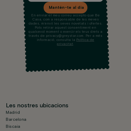
Mantén-te al dia
En enviar el meu correu accepto que Be
Casa, com a responsable de les meves
dades, m’enviï les seves novetats i ofertes.
Pots retirar aquest consentiment en
qualsevol moment o exercir els teus drets a
través de privacy@greystar.com. Per a més
informació, consulta la
Política de
privacitat
.
Les nostres ubicacions
Madrid
Barcelona
Biscaia