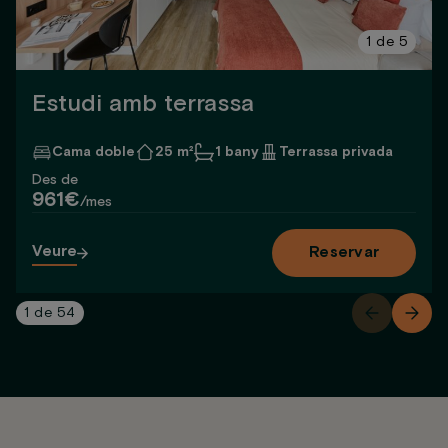
1
de
5
Estudi amb terrassa
Cama doble
25 m²
1 bany
Terrassa privada
Des de
961€
/mes
Veure
Reservar
1
de
54