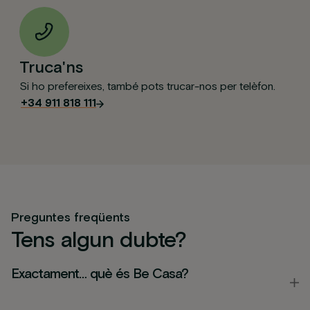
Truca'ns
Si ho prefereixes, també pots trucar-nos per telèfon.
+34 911 818 111
Formulari enviat
correctament
Preguntes freqüents
.
Tens algun dubte?
enviando
Ens posarem en contacte amb tu el més aviat
possible. Revisa la teva safata de SPAM.
Gràcies!
Exactament… què és
Be Casa
?
Continuar