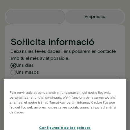
Particulares
Empresas
Sol·licita informació
Deixa’ns les teves dades i ens posarem en contacte
amb tu el més aviat possible.
Tipus d'estada
Uns dies
Uns mesos
Fem servir galetes per garantir el funcionament del nostre lloc web,
personalitzar anuncis i continguts, oferir funcions per a xarxes socials i
analitzar el nostre trànsit. També compartim informació sobre l'ús que
feu del lloc web amb les nostres xarxes socials, anuncis i socis d'anàlisi
de dades.
Configuració de les galetes