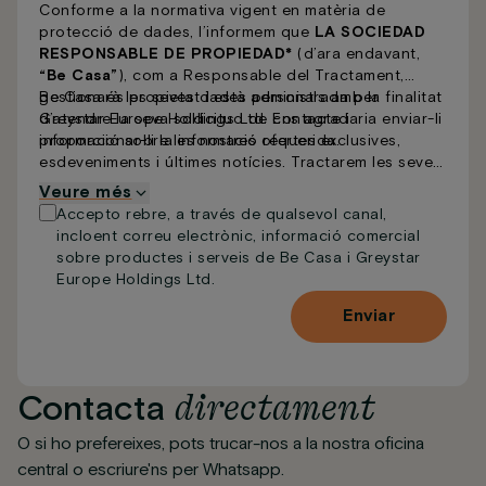
Conforme a la normativa vigent en matèria de
protecció de dades, l’informem que
LA SOCIEDAD
RESPONSABLE DE PROPIEDAD*
(d’ara endavant,
“Be Casa”
), com a Responsable del Tractament,
gestionarà les seves dades personals amb la finalitat
Be Casa és propietat i està administrada per
d’atendre la seva sol·licitud de contacte i
Greystar Europe Holdings Ltd. Ens agradaria enviar-li
proporcionar-li la informació requerida.
informació sobre les nostres ofertes exclusives,
esdeveniments i últimes notícies. Tractarem les seves
dades personals amb la màxima cura i d’acord amb la
Veure més
nostra
Política de Privacitat
. Pot actualitzar les seves
Accepto rebre, a través de qualsevol canal,
preferències o donar-se de baixa de les nostres
incloent correu electrònic, informació comercial
comunicacions en qualsevol moment. Indiqui’ns a
sobre productes i serveis de Be Casa i Greystar
continuació les formes en què preferiria rebre les
Europe Holdings Ltd.
nostres comunicacions.
Enviar
directament
Contacta
O si ho prefereixes, pots trucar-nos a la nostra oficina
central o escriure'ns per Whatsapp.