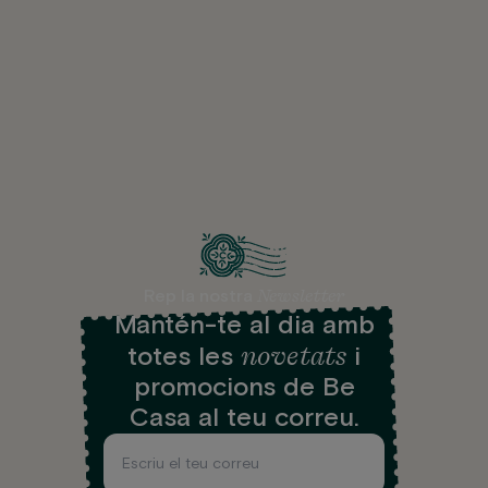
Newsletter
Rep la nostra
Mantén-te al dia amb
novetats
totes les
i
promocions de Be
Casa al teu correu.