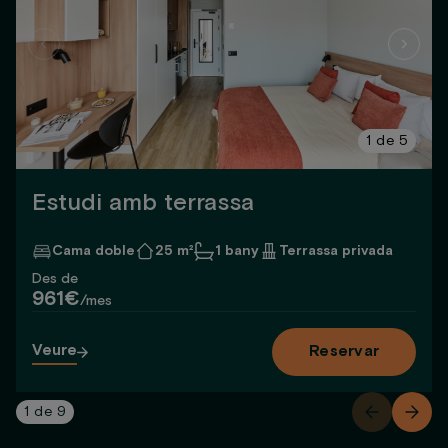
1
de
5
Estudi amb terrassa
Cama doble
25 m²
1 bany
Terrassa privada
Des de
961€
/mes
Veure
Reservar
1
de
9