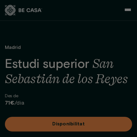
Skip
to
content
Madrid
San
Estudi superior
Sebastián de los Reyes
Des de
71€
/dia
Disponibilitat