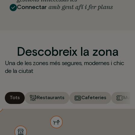
amb gent afí i fer plans
Connectar
Descobreix la zona
Una de les zones més segures, modernes i chic
de la ciutat
Tots
Restaurants
Cafeteries
Muse