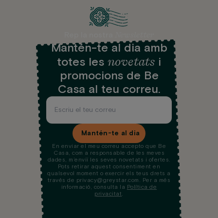
Newsletter
Rep la nostra
Mantén-te al dia amb
novetats
totes les
i
promocions de Be
Casa al teu correu.
Mantén-te al dia
En enviar el meu correu accepto que Be
Casa, com a responsable de les meves
dades, m’enviï les seves novetats i ofertes.
Pots retirar aquest consentiment en
qualsevol moment o exercir els teus drets a
través de privacy@greystar.com. Per a més
informació, consulta la
Política de
privacitat
.