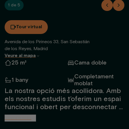
1 de 5
Tour virtual
Avenida de los Pirineos 33, San Sebastián
de los Reyes, Madrid
Veure al mapa
25 m²
Cama doble
Completament
1 bany
moblat
La nostra opció més acollidora. Amb
els nostres estudis t’oferim un espai
funcional i obert per desconnectar i
sentir-te com a casa després d’un
Veure'n més
dia frenètic. Amb capacitat per a fins