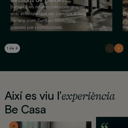
Sessions de Wellness
Suma't a les nostres sessions grupals
S
amb activitats que van canviant al llarg
de l'any, com Zumba i Stretching,
So
guiades per professionals.
de
1 de 4
Així es viu l’
experiència
Be Casa