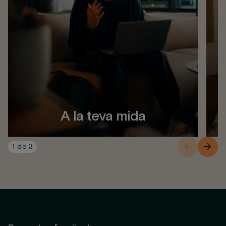
A la teva mida
1
de
3