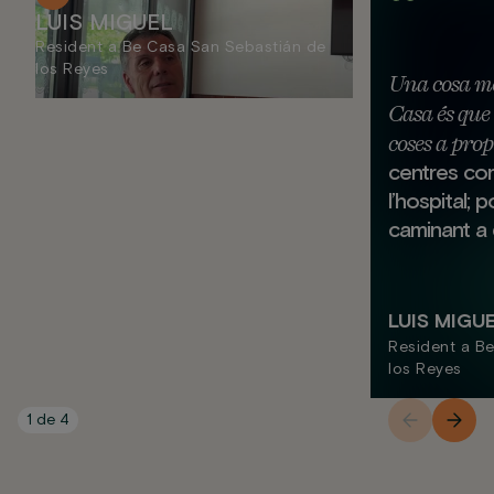
LUIS MIGUEL
Resident a Be Casa San Sebastián de
los Reyes
Una cosa mo
Casa és que 
coses a prop
centres com
l’hospital; 
caminant a q
LUIS MIGU
Resident a B
los Reyes
1
de
4