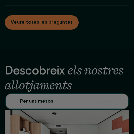
Servei de manteniment
finalitzada l’estada, sempre que l’apartament es lliuri en el
A
Be Casa
adaptem els pagaments a les teves necessitats.
mateix estat en què es va lliurar.
En estades superiors a 2 mesos, oferim diferents
Veure totes les preguntes
modalitats de pagament: mensual, pagament total per
avançat o pagament avançat dels 2 primers mesos.
els nostres
Descobreix
allotjaments
Per uns mesos
Per uns dies