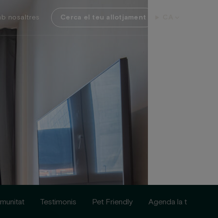
b nosaltres
Cerca el teu allotjament
CA
munitat
Testimonis
Pet Friendly
Agenda la teva visita