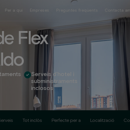
Per a qui
Empreses
Preguntes freqüents
Contacta am
d
e
F
l
e
x
l
d
o
rtaments
Serveis d’hotel i
subministraments
inclosos
erveis
Tot inclòs
Perfecte per a
Localització
Co