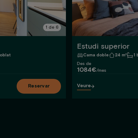
1
de
6
Estudi superior
oblat
Cama doble
24 m²
1 
Des de
1084€
/mes
Veure
Reservar