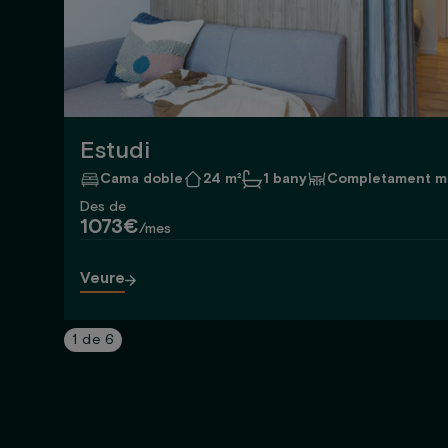
Estudi
Cama doble
24 m²
1 bany
Completament m
Des de
1073€
/mes
Veure
1
de
6