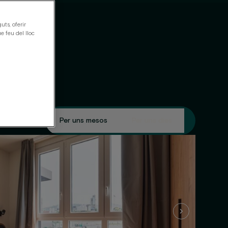
uts, oferir
e feu del lloc
Per uns mesos
Per uns dies