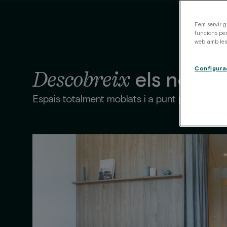
Fem servir g
funcions per
web amb les 
Configura
Descobreix
els nostre
Espais totalment moblats i a punt per entrar-hi