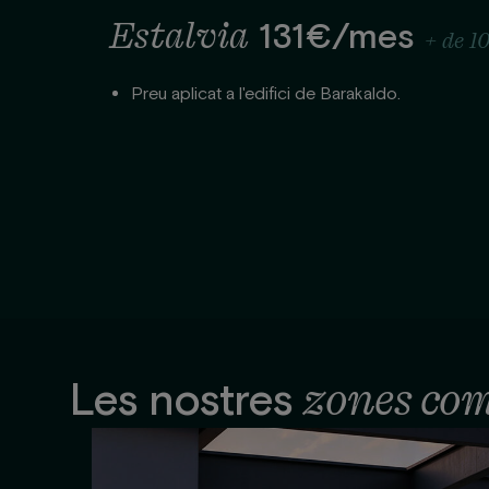
Estalvia
131€/mes
+ de 1
Preu aplicat a l'edifici de Barakaldo.
zones co
Les nostres