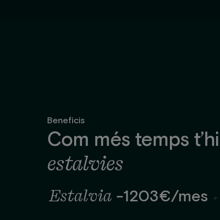
Beneficis
Com més temps t’hi
estalvies
Estalvia
-1203€/mes
+