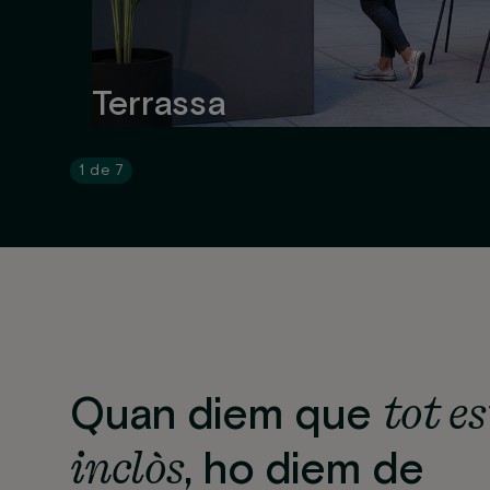
Terrassa
1
de
7
tot e
Quan diem que
inclòs
, ho diem de