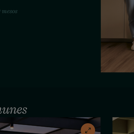
0 mesos
munes