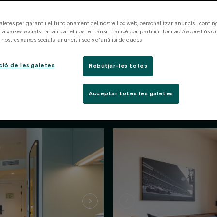
aletes per garantir el funcionament del nostre lloc web, personalitzar anuncis i conting
 a xarxes socials i analitzar el nostre trànsit. També compartim informació sobre l'ús qu
nostres xarxes socials, anuncis i socis d'anàlisi de dades.
ció de les galetes
Rebutjar-les totes
s apartaments
 a viure.
Acceptar totes les galetes