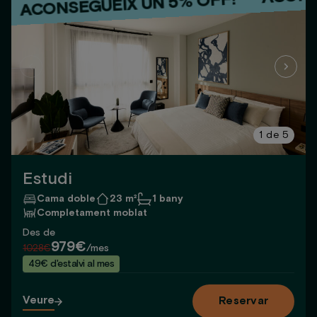
·
ONSEGUEIX UN 5% OFF!
ACON
·
ACONSEGUEIX UN 5% OFF!
1
de
5
Estudi
Cama doble
23 m²
1 bany
Completament moblat
Des de
979€
1028€
/mes
49€ d'estalvi al mes
Veure
Reservar