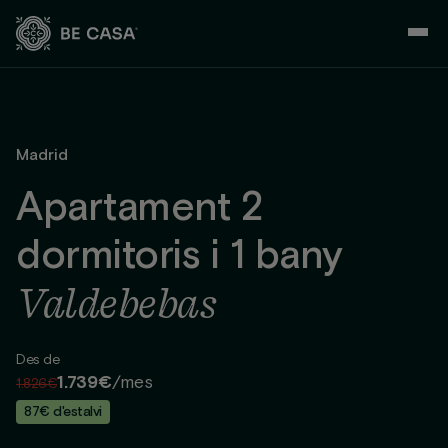
Skip
to
content
Madrid
Apartament 2
dormitoris i 1 bany
Valdebebas
Des de
1.739€
/mes
1.826€
87€ d'estalvi