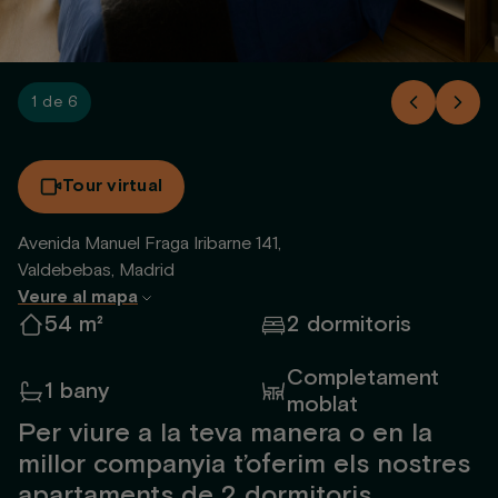
1 de 6
Tour virtual
Avenida Manuel Fraga Iribarne 141,
Valdebebas, Madrid
Veure al mapa
54 m²
2 dormitoris
Completament
1 bany
moblat
Per viure a la teva manera o en la
millor companyia t’oferim els nostres
apartaments de 2 dormitoris.