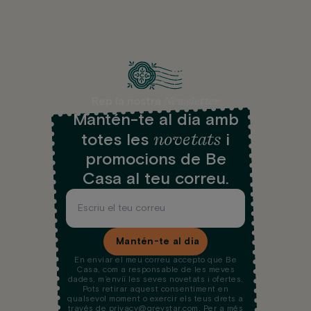
Newsletter
Rep la nostra
Mantén-te al dia amb
novetats
totes les
i
promocions de Be
Casa al teu correu.
Mantén-te al dia
En enviar el meu correu accepto que Be
Casa, com a responsable de les meves
dades, m’enviï les seves novetats i ofertes.
Pots retirar aquest consentiment en
qualsevol moment o exercir els teus drets a
través de privacy@greystar.com. Per a més