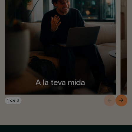
A la teva mida
1
de
3