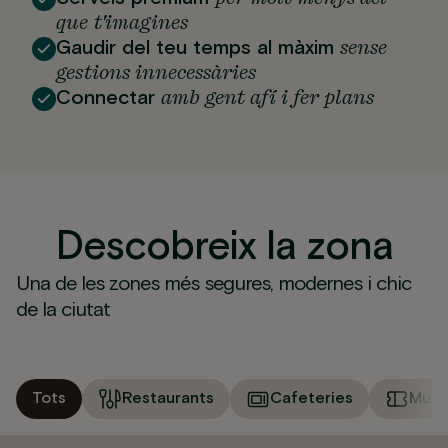
que t'imagines
sense
Gaudir del teu temps al màxim
gestions innecessàries
amb gent afí i fer plans
Connectar
Descobreix la zona
Una de les zones més segures, modernes i chic
de la ciutat
Tots
Restaurants
Cafeteries
Muse