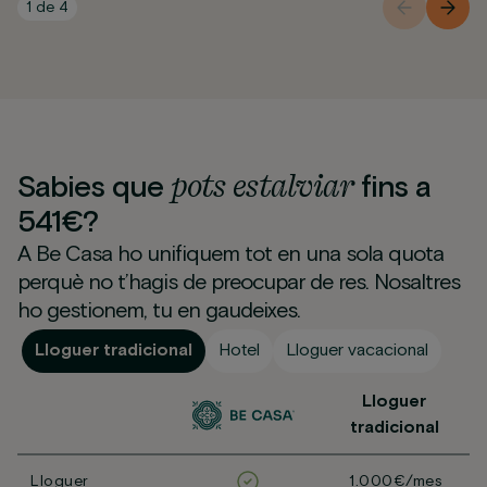
1
de
4
pots
estalviar
Sabies que
fins a
541€?
A Be Casa ho unifiquem tot en una sola quota
perquè no t’hagis de preocupar de res. Nosaltres
ho gestionem, tu en gaudeixes.
Lloguer tradicional
Hotel
Lloguer vacacional
Lloguer
tradicional
Lloguer
1.000€/mes