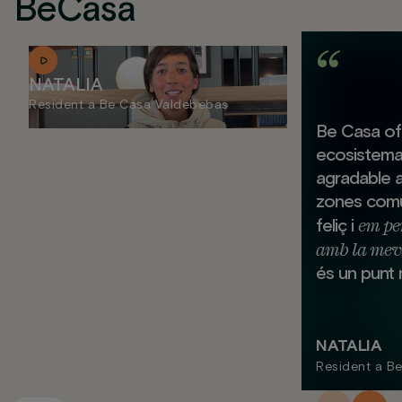
BeCasa
NATALIA
Resident a Be Casa Valdebebas
Be Casa of
ecosistema
agradable 
zones comu
em pe
feliç i
amb la mev
és un punt 
NATALIA
Resident a B