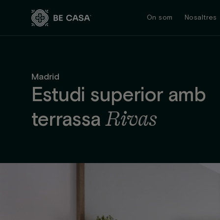
Skip
to
On som
Nosaltres
content
Madrid
Estudi superior amb
Rivas
terrassa