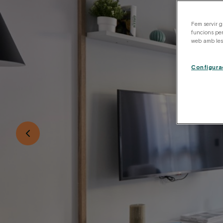
Fem servir g
funcions per
web amb les 
Configura