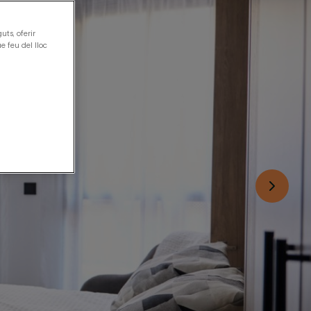
uts, oferir
e feu del lloc