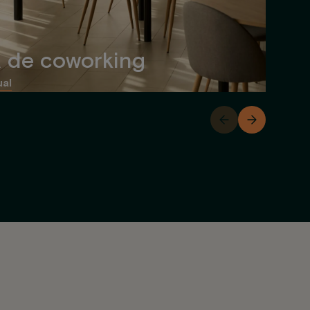
 de coworking
ual