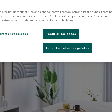
aletes per garantir el funcionament del nostre lloc web, personalitzar anuncis i conting
 a xarxes socials i analitzar el nostre trànsit. També compartim informació sobre l'ús qu
nostres xarxes socials, anuncis i socis d'anàlisi de dades.
ció de les galetes
Rebutjar-les totes
Acceptar totes les galetes