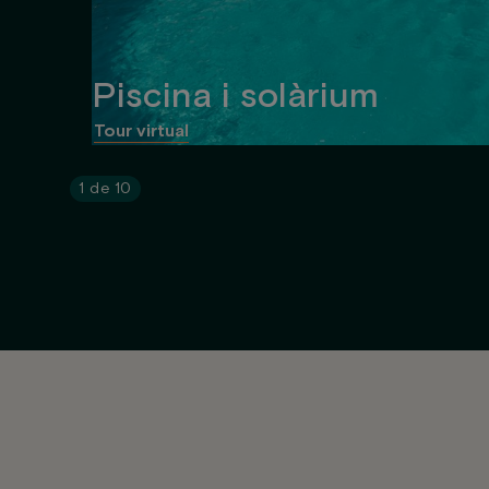
Piscina i solàrium
Tour virtual
1
de
10