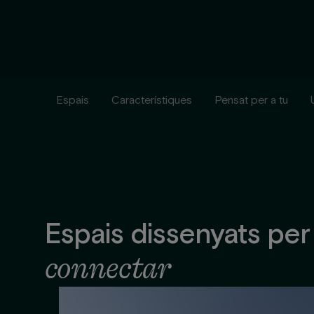
Espais
Característiques
Pensat per a tu
Espais dissenyats pe
connectar