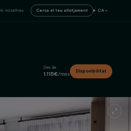
b nosaltres
Cerca el teu allotjament
CA
Des de
Disponibilitat
1.115€
/mes