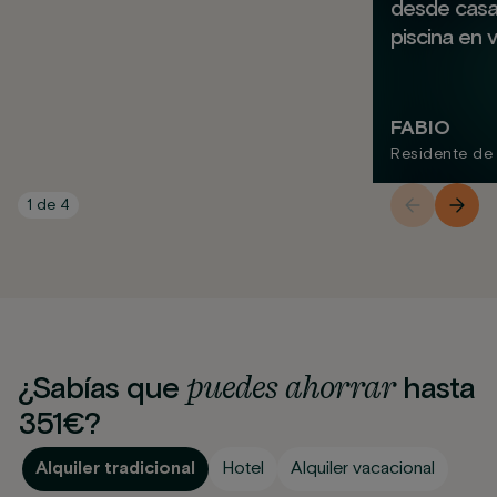
desde casa y
piscina en 
FABIO
Residente de
1
de
4
puedes
ahorrar
¿Sabías que
hasta
351€?
Alquiler tradicional
Hotel
Alquiler vacacional