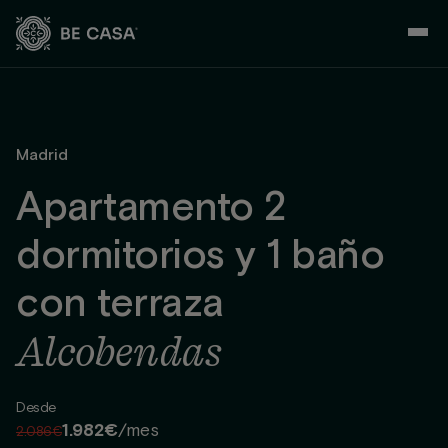
Saltar
al
contenido
Madrid
Apartamento 2
dormitorios y 1 baño
con terraza
Alcobendas
Desde
1.982€
/mes
2.086€