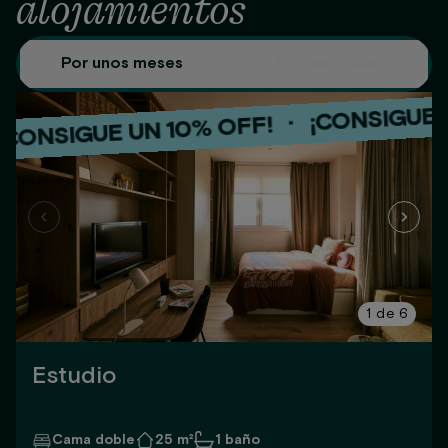
alojamientos
Por unos meses
Por unos días
¡CONSIGUE UN 10% 
·
UE UN 10% OFF!
¡CONSIGU
·
¡CONSIGUE UN 10% OFF!
1
de
6
Estudio
Cama doble
25 m²
1 baño