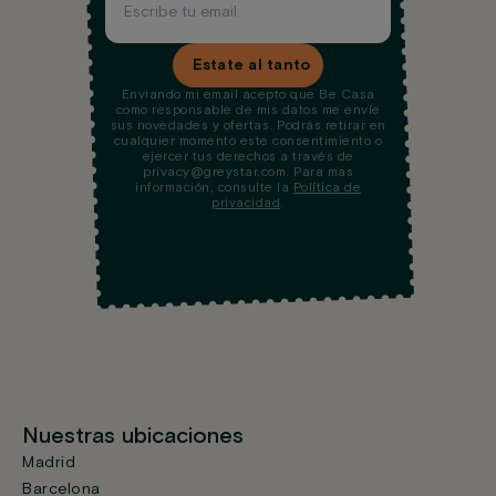
Estate al tanto
Enviando mi email acepto que Be Casa
como responsable de mis datos me envíe
sus novedades y ofertas. Podrás retirar en
cualquier momento este consentimiento o
ejercer tus derechos a través de
privacy@greystar.com. Para mas
información, consulte la
Política de
privacidad
.
Nuestras ubicaciones
Madrid
Barcelona