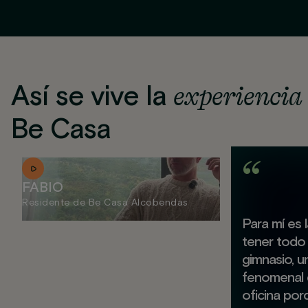
Así se vive la
experiencia
Be Casa
FABIO
Residente de Be Casa Alcobendas
Para mí es 
tener todo 
gimnasio, u
fenomenal 
oficina por