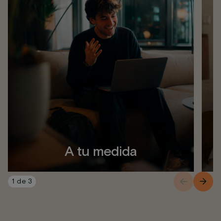
A tu medida
1
de
3