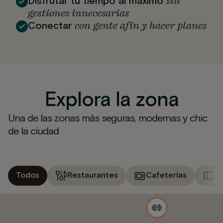
sin
Disfrutar tu tiempo al máximo
gestiones innecesarias
con gente afín y hacer planes
Conectar
Explora la zona
Una de las zonas más seguras, modernas y chic
de la ciudad
Todos
Restaurantes
Cafeterías
M