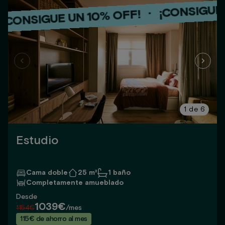
¡CONSIGUE UN 10
·
IGUE UN 10% OFF!
¡CONSI
·
¡CONSIGUE UN 10% OFF!
1
de
6
Estudio
Cama doble
25 m²
1 baño
Completamente amueblado
Desde
1039€
1154€
/mes
115€ de ahorro al mes