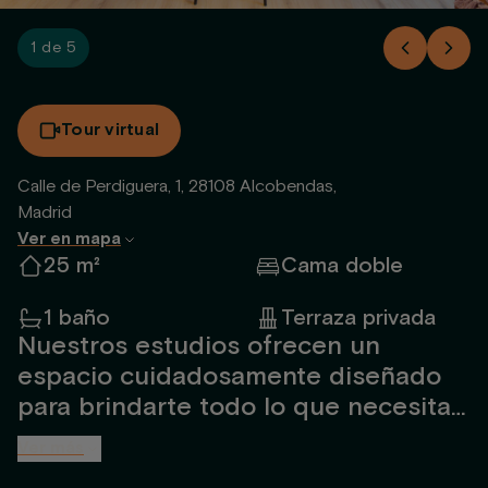
1 de 5
Tour virtual
Calle de Perdiguera, 1, 28108 Alcobendas,
Madrid
Ver en mapa
25 m²
Cama doble
1 baño
Terraza privada
Nuestros estudios ofrecen un
espacio cuidadosamente diseñado
para brindarte todo lo que necesitas
en un entorno acogedor y funcional.
Ver más
Ideales para hasta 2 personas, estos