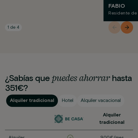
FABIO
Residente de
1
de
4
puedes
ahorrar
¿Sabías que
hasta
351€?
Alquiler tradicional
Hotel
Alquiler vacacional
Alquiler
tradicional
Alquiler
900€/mes