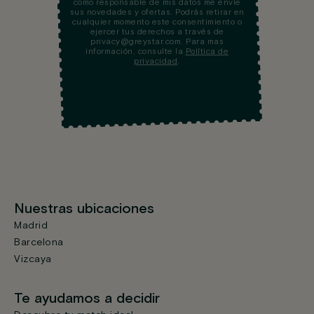
como responsable de mis datos me envíe
sus novedades y ofertas. Podrás retirar en
cualquier momento este consentimiento o
ejercer tus derechos a través de
privacy@greystar.com. Para mas
información, consulte la
Política de
privacidad
.
Nuestras ubicaciones
Madrid
Barcelona
Vizcaya
Te ayudamos a decidir