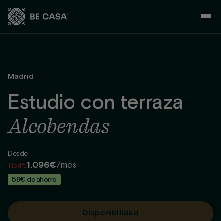
Saltar
al
contenido
Madrid
Estudio con terraza
Alcobendas
Desde
1.096€
/mes
1.154€
58€ de ahorro
Disponibilidad