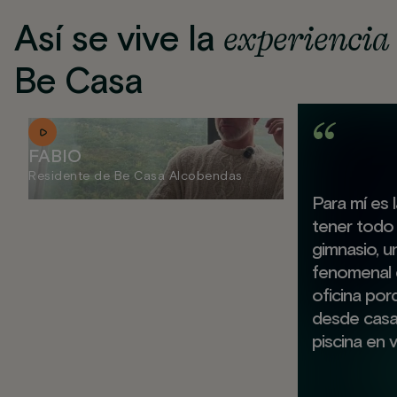
Así se vive la
experiencia
Be Casa
FABIO
Residente de Be Casa Alcobendas
Para mí es 
tener todo 
gimnasio, u
fenomenal 
oficina por
desde casa y
piscina en 