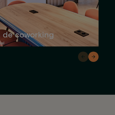
 de coworking
ual