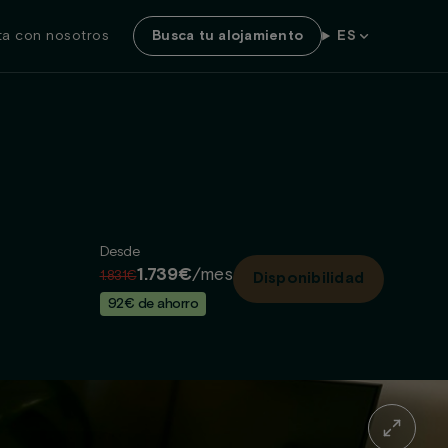
ta con nosotros
Busca tu alojamiento
ES
Desde
1.739€
/mes
1.831€
Disponibilidad
92€ de ahorro