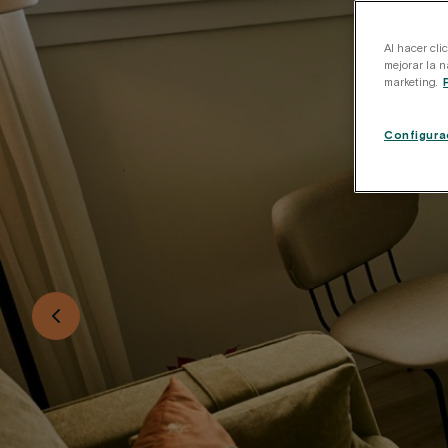
Al hacer cli
mejorar la n
marketing.
Configura