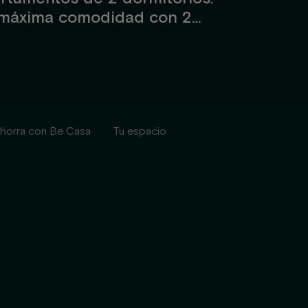
 máxima comodidad con 2
pendientes, baño moderno y
 al salón, creando un área abierta
mpartir momentos.
horra con Be Casa
Tu espacio