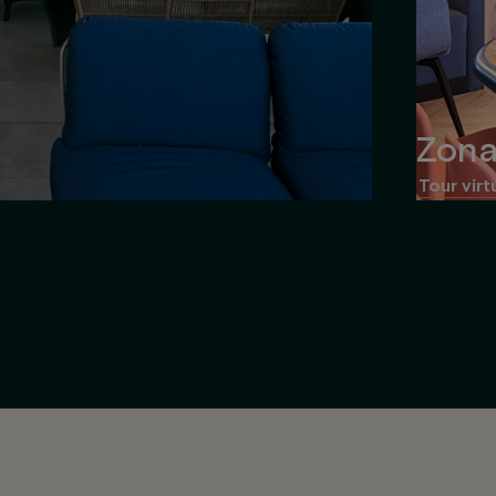
Zona
Tour virt
Estanterías y