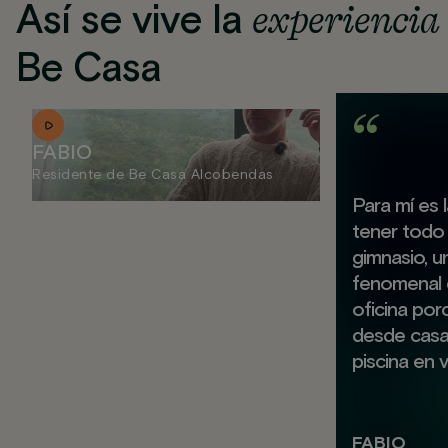
Así se vive la
experiencia
Be Casa
FABIO
Residente de Be Casa Alcobendas
Para mí es 
tener todo 
gimnasio, u
fenomenal 
oficina por
desde casa y
piscina en 
FABIO