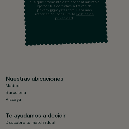
cualquier momento este consentimiento o
ejercer tus derechos a través de
privacy@greystar.com. Para mas
información, consulte la
Política de
privacidad
.
Nuestras ubicaciones
Madrid
Barcelona
Vizcaya
Te ayudamos a decidir
Descubre tu match ideal