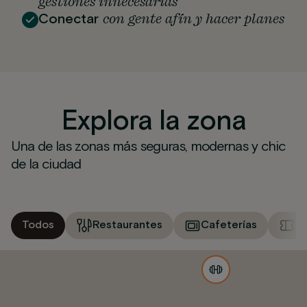
gestiones innecesarias
con gente afín y hacer planes
Conectar
Explora la zona
Una de las zonas más seguras, modernas y chic
de la ciudad
Todos
Restaurantes
Cafeterías
M