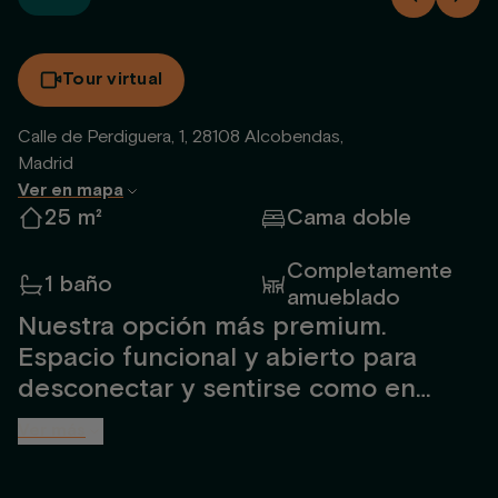
Tour virtual
Calle de Perdiguera, 1, 28108 Alcobendas,
Madrid
Ver en mapa
25 m²
Cama doble
Completamente
1 baño
amueblado
Nuestra opción más premium.
Espacio funcional y abierto para
desconectar y sentirse como en
casa. Para hasta 2 personas,
Ver más
totalmente amueblado y diseñado
por interioristas. Incluye baño amplio