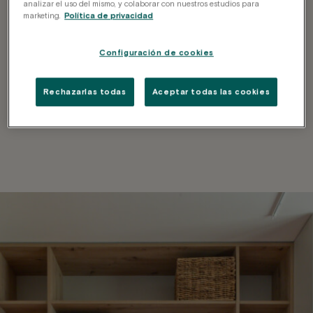
analizar el uso del mismo, y colaborar con nuestros estudios para
marketing.
Política de privacidad
todo
Cuando decimos
Configuración de cookies
incluido
, es TODO
Completamente
Rechazarlas todas
Aceptar todas las cookies
Nos encargamos de cada detalle para que
Estanterías y espacio
amueblado
Cocina Privada
Wifi de alta velocidad
de almacenaje
ahorres tiempo, dinero y preocupaciones.
Limpieza periódica
Luz natural
Climatización
Sábanas y toallas