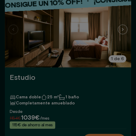
·
GUE UN 10% OFF!
¡CONSIG
·
¡CONSIGUE UN 10% OFF!
1
de
6
Estudio
Cama doble
25 m²
1 baño
Completamente amueblado
Desde
1039€
1154€
/mes
115€ de ahorro al mes