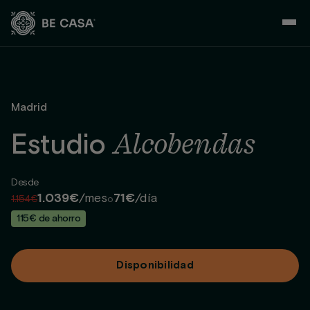
Saltar
al
contenido
Madrid
Alcobendas
Estudio
Desde
1.039€
/mes
71€
/día
1.154€
o
115€ de ahorro
Disponibilidad