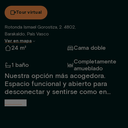
Tour virtual
Rotonda Ismael Gorostiza, 2. 4802,
Barakaldo, País Vasco
Ver en mapa
24 m²
Cama doble
Completamente
1 baño
amueblado
Nuestra opción más acogedora.
Espacio funcional y abierto para
desconectar y sentirse como en
casa. Para hasta 2 personas,
Ver más
totalmente amueblado y diseñado
por interioristas. Incluye baño amplio
con ducha, cocina abierta, TV, cama