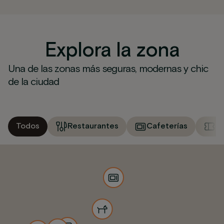
Explora la zona
Una de las zonas más seguras, modernas y chic
de la ciudad
Todos
Restaurantes
Cafeterías
M