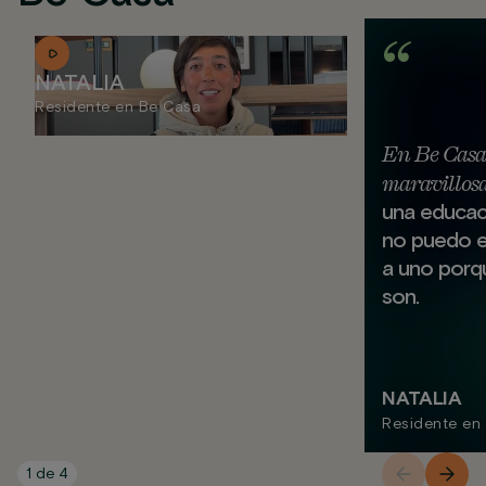
NATALIA
Residente en Be Casa
En Be Casa
maravillos
una educaci
no puedo e
a uno porq
son.
NATALIA
Residente en
1
de
4