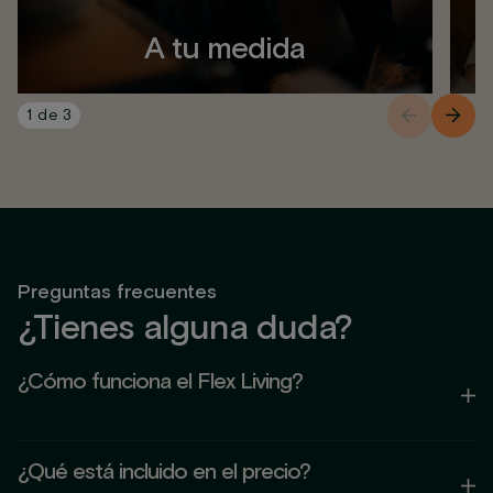
A tu medida
1
de
3
Preguntas frecuentes
¿Tienes alguna duda?
¿Cómo funciona el Flex Living?
El Flex Living es un concepto que combina la comodidad
¿Qué está incluido en el precio?
de un hogar con la flexibilidad de un alojamiento temporal.