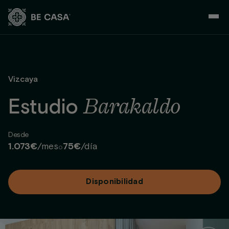
Saltar
al
contenido
Vizcaya
Barakaldo
Estudio
Desde
1.073€
/mes
75€
/día
o
Disponibilidad