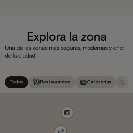
Explora la zona
Una de las zonas más seguras, modernas y chic
de la ciudad
Todos
Restaurantes
Cafeterías
M