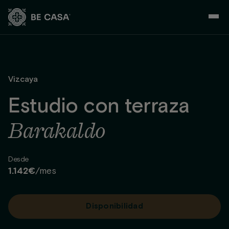
Saltar
al
contenido
Vizcaya
Estudio con terraza
Barakaldo
Desde
1.142€
/mes
Disponibilidad