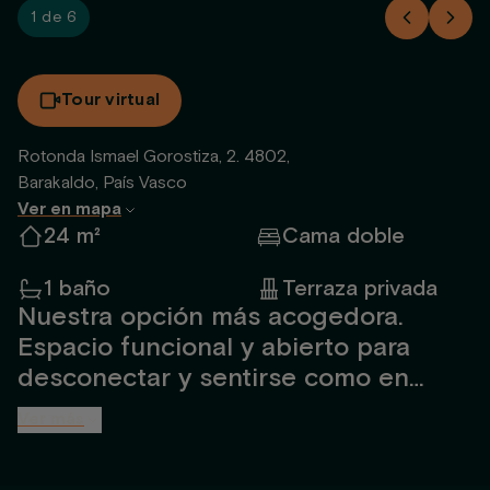
1 de 6
Tour virtual
Rotonda Ismael Gorostiza, 2. 4802,
Barakaldo, País Vasco
Ver en mapa
24 m²
Cama doble
1 baño
Terraza privada
Nuestra opción más acogedora.
Espacio funcional y abierto para
desconectar y sentirse como en
casa. Para hasta 2 personas,
Ver más
totalmente amueblado y diseñado
por interioristas. Incluye baño amplio