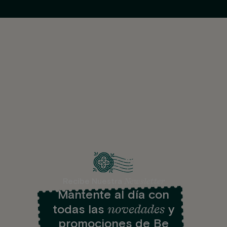
Newsletter
Recibe Nuestra
Mantente al día con
novedades
todas las
y
promociones de Be