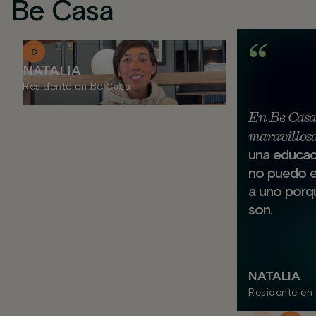
Be Casa
NATALIA
Residente en Be Casa
En Be Casa
maravillos
una educaci
no puedo e
a uno porq
son.
NATALIA
Residente en