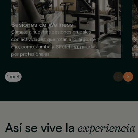
Sesiones de Wellness
Súmate a nuestras sesiones grupales
S
con actividades que rotan a lo largo del
año, como Zumba y Stretching, guiadas
¡S
por profesionales.
se
1 de 4
Así se vive la
experiencia