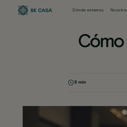
Saltar
al
Dónde estamos
Nosotro
contenido
Cómo o
5 min