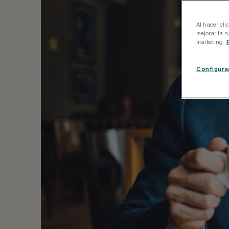
Al hacer cli
mejorar la n
marketing.
Configura