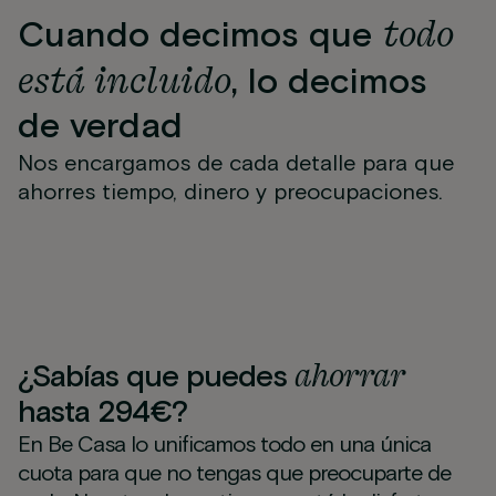
todo
Cuando decimos que
está incluido
, lo decimos
de verdad
Nos encargamos de cada detalle para que
Equipo de
Recepción de
Wifi
Recepción y seguridad
Gimnasio
Pet friendly
mantenimiento
ahorres tiempo, dinero y preocupaciones.
Limpieza periódica
paquetería
24h
Suministros
ahorrar
¿Sabías que puedes
hasta 294€?
En Be Casa lo unificamos todo en una única
cuota para que no tengas que preocuparte de