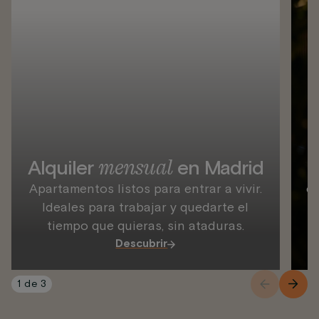
A
mensual
Alquiler
en Madrid
L
Apartamentos listos para entrar a vivir.
es
Ideales para trabajar y quedarte el
tiempo que quieras, sin ataduras.
Descubrir
1
de
3