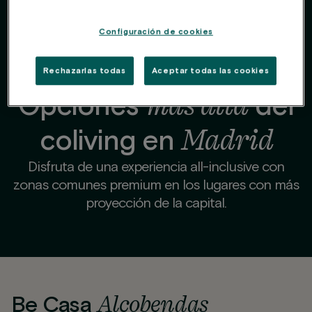
Configuración de cookies
Rechazarlas todas
Aceptar todas las cookies
más allá
Opciones
del
Madrid
coliving en
Disfruta de una experiencia all-inclusive con
zonas comunes premium en los lugares con más
proyección de la capital.
Alcobendas
Be Casa