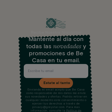
Newsletter
Recibe Nuestra
Mantente al día con
novedades
todas las
y
promociones de Be
Casa en tu email.
Estate al tanto
Enviando mi email acepto que Be Casa
como responsable de mis datos me envíe
sus novedades y ofertas. Podrás retirar en
cualquier momento este consentimiento o
ejercer tus derechos a través de
privacy@greystar.com. Para mas
información, consulte la
Política de