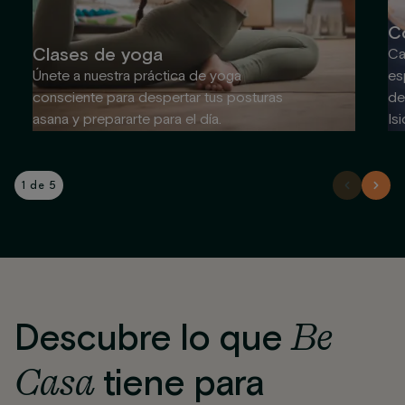
C
Clases de yoga
Ca
Únete a nuestra práctica de yoga
es
consciente para despertar tus posturas
de
asana y prepararte para el día.
Is
1 de 5
Be
Descubre lo que
Casa
tiene para