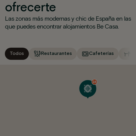
ofrecerte
Las zonas más modernas y chic de España en las
que puedes encontrar alojamientos Be Casa.
Todos
Restaurantes
Cafeterías
M
24