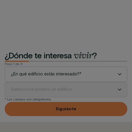
Bienvenido a un sitio
donde el tiempo se
mueve diferente.
vivir
¿Dónde te interesa
?
Paso 1 de 5
Edificio
Vivienda
* Los campos son obligatorios.
Siguiente